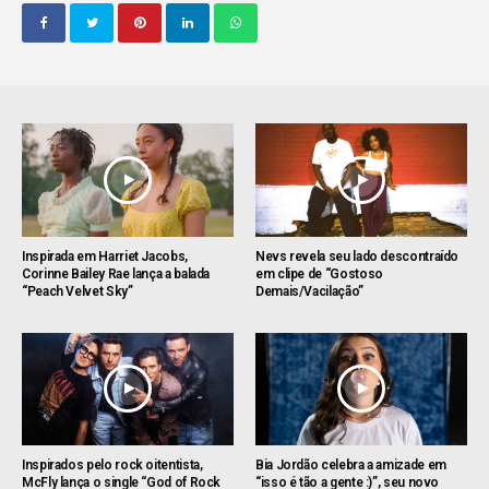
Inspirada em Harriet Jacobs,
Nevs revela seu lado descontraído
Corinne Bailey Rae lança a balada
em clipe de “Gostoso
“Peach Velvet Sky”
Demais/Vacilação”
Inspirados pelo rock oitentista,
Bia Jordão celebra a amizade em
McFly lança o single “God of Rock
“isso é tão a gente :)”, seu novo