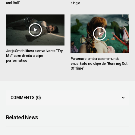
and Roll”
single
Jorja Smith libera a envolvente “Try
Me” com direito a clipe
Paramore embarca em mundo
performático
encantado no clipe de “Running Out
Of Time”
COMMENTS
(0)
Related News