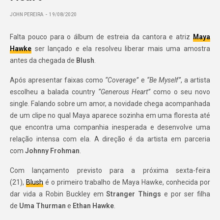
JOHN PEREIRA
19/08/2020
Falta pouco para o álbum de estreia da cantora e atriz
Maya
Hawke
ser lançado e ela resolveu liberar mais uma amostra
antes da chegada de
Blush
.
Após apresentar faixas como
“Coverage”
e
“Be Myself”
, a artista
escolheu a balada country
“Generous Heart”
como o seu novo
single. Falando sobre um amor, a novidade chega acompanhada
de um clipe no qual Maya aparece sozinha em uma floresta até
que encontra uma companhia inesperada e desenvolve uma
relação intensa com ela. A direção é da artista em parceria
com
Johnny Frohman
.
Com lançamento previsto para a próxima sexta-feira
(21),
Blush
é o primeiro trabalho de Maya Hawke, conhecida por
dar vida a Robin Buckley em
Stranger Things
e por ser filha
de
Uma Thurman
e
Ethan Hawke
.