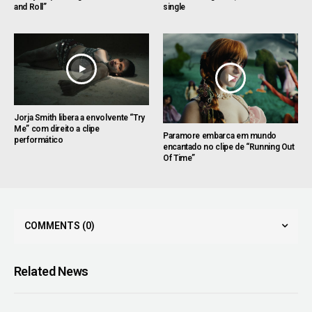
and Roll”
single
Jorja Smith libera a envolvente “Try
Me” com direito a clipe
Paramore embarca em mundo
performático
encantado no clipe de “Running Out
Of Time”
COMMENTS
(0)
Related News