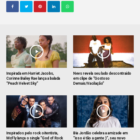
Inspirada em Harriet Jacobs,
Nevs revela seu lado descontraído
Corinne Bailey Rae lança a balada
em clipe de “Gostoso
“Peach Velvet Sky”
Demais/Vacilação”
Inspirados pelo rock oitentista,
Bia Jordão celebra a amizade em
McFly lança o single “God of Rock
“isso é tão a gente :)”, seu novo