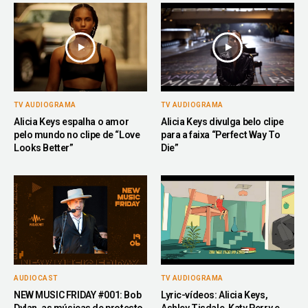
TV AUDIOGRAMA
TV AUDIOGRAMA
Alicia Keys espalha o amor
Alicia Keys divulga belo clipe
pelo mundo no clipe de “Love
para a faixa “Perfect Way To
Looks Better”
Die”
AUDIOCAST
TV AUDIOGRAMA
NEW MUSIC FRIDAY #001: Bob
Lyric-vídeos: Alicia Keys,
Dylan, as músicas de protesto
Ashley Tisdale, Katy Perry e