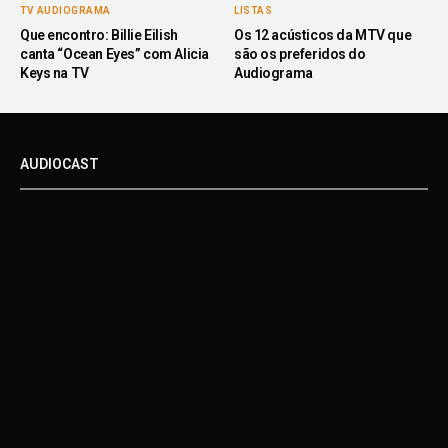
TV AUDIOGRAMA
LISTAS
Que encontro: Billie Eilish
Os 12 acústicos da MTV que
canta “Ocean Eyes” com Alicia
são os preferidos do
Keys na TV
Audiograma
AUDIOCAST