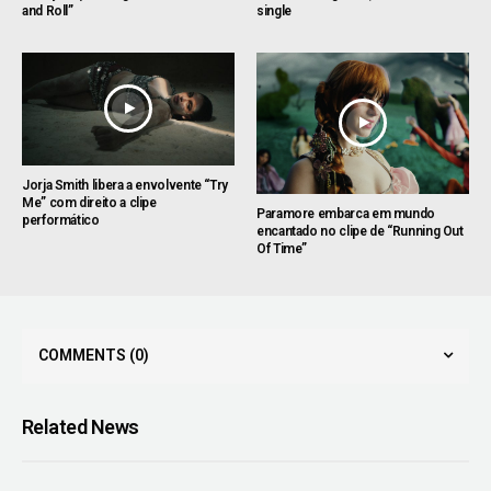
and Roll”
single
Jorja Smith libera a envolvente “Try
Me” com direito a clipe
Paramore embarca em mundo
performático
encantado no clipe de “Running Out
Of Time”
COMMENTS
(0)
Related News