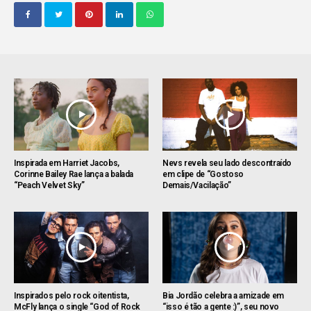
Inspirada em Harriet Jacobs,
Nevs revela seu lado descontraído
Corinne Bailey Rae lança a balada
em clipe de “Gostoso
“Peach Velvet Sky”
Demais/Vacilação”
Inspirados pelo rock oitentista,
Bia Jordão celebra a amizade em
McFly lança o single “God of Rock
“isso é tão a gente :)”, seu novo