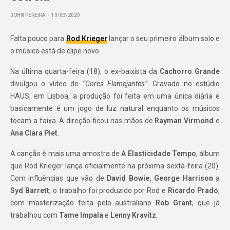
JOHN PEREIRA
19/03/2020
Falta pouco para
Rod Krieger
lançar o seu primeiro álbum solo e
o músico está de clipe novo.
Na última quarta-feira (18), o ex-baixista da
Cachorro Grande
divulgou o vídeo de
“Cores Flamejantes”
. Gravado no estúdio
HAUS, em Lisboa, a produção foi feita em uma única diária e
basicamente é um jogo de luz natural enquanto os músicos
tocam a faixa. A direção ficou nas mãos de
Rayman Virmond
e
Ana Clara Piet
.
A canção é mais uma amostra de
A Elasticidade Tempo
, álbum
que Rod Krieger lança oficialmente na próxima sexta-feira (20).
Com influências que vão de
David Bowie, George Harrison
a
Syd Barrett
, o trabalho foi produzido por Rod e
Ricardo Prado
,
com masterização feita pelo australiano
Rob Grant
, que já
trabalhou com
Tame Impala
e
Lenny Kravitz
.