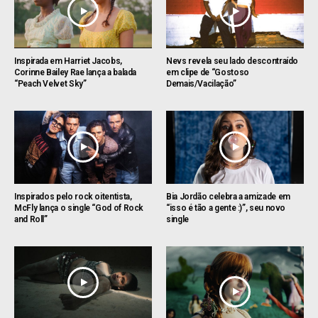
Inspirada em Harriet Jacobs,
Nevs revela seu lado descontraído
Corinne Bailey Rae lança a balada
em clipe de “Gostoso
“Peach Velvet Sky”
Demais/Vacilação”
Inspirados pelo rock oitentista,
Bia Jordão celebra a amizade em
McFly lança o single “God of Rock
“isso é tão a gente :)”, seu novo
and Roll”
single