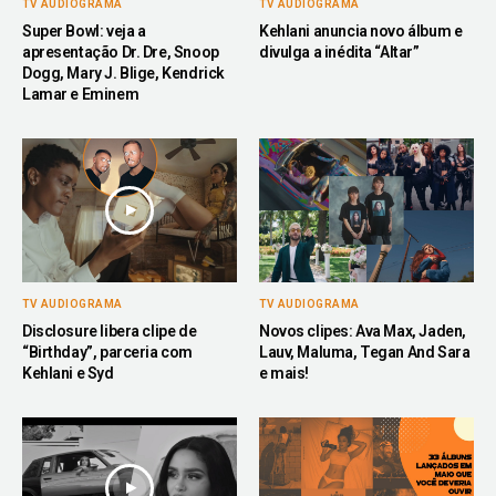
TV AUDIOGRAMA
TV AUDIOGRAMA
Super Bowl: veja a
Kehlani anuncia novo álbum e
apresentação Dr. Dre, Snoop
divulga a inédita “Altar”
Dogg, Mary J. Blige, Kendrick
Lamar e Eminem
TV AUDIOGRAMA
TV AUDIOGRAMA
Disclosure libera clipe de
Novos clipes: Ava Max, Jaden,
“Birthday”, parceria com
Lauv, Maluma, Tegan And Sara
Kehlani e Syd
e mais!