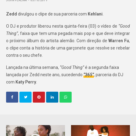
JOHN PEREIRA
03/10/2019
Zedd
divulgou o clipe de sua parceria com
Kehlani
.
O DJ e produtor liberou nesta quinta-feira (03) o vídeo de
“Good
Thing”
, faixa que tem uma pegada mais pop e que deve integrar
o próximo álbum do artista alemão. Com direção de
Warren Fu
,
o clipe conta a história de uma garçonete que resolve se rebelar
contra o seu chefe.
Lançada na última semana,
“Good Thing”
é a segunda faixa
lançada por Zedd neste ano, sucedendo
“365”
, parceria do DJ
com
Katy Perry
.