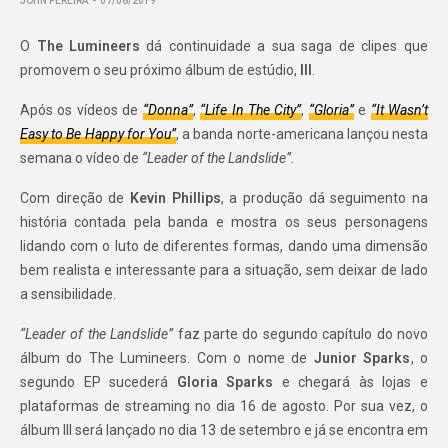
JOHN PEREIRA
07/08/2019
O
The Lumineers
dá continuidade a sua saga de clipes que
promovem o seu próximo álbum de estúdio,
III
.
Após os vídeos de
“Donna”
,
“Life In The City”
,
“Gloria”
e
“It Wasn’t
Easy to Be Happy for You”
, a banda norte-americana lançou nesta
semana o vídeo de
“Leader of the Landslide”
.
Com direção de
Kevin Phillips
, a produção dá seguimento na
história contada pela banda e mostra os seus personagens
lidando com o luto de diferentes formas, dando uma dimensão
bem realista e interessante para a situação, sem deixar de lado
a sensibilidade.
“Leader of the Landslide”
faz parte do segundo capítulo do novo
álbum do The Lumineers. Com o nome de
Junior Sparks
, o
segundo EP sucederá
Gloria Sparks
e chegará às lojas e
plataformas de streaming no dia 16 de agosto. Por sua vez, o
álbum III será lançado no dia 13 de setembro e já se encontra em