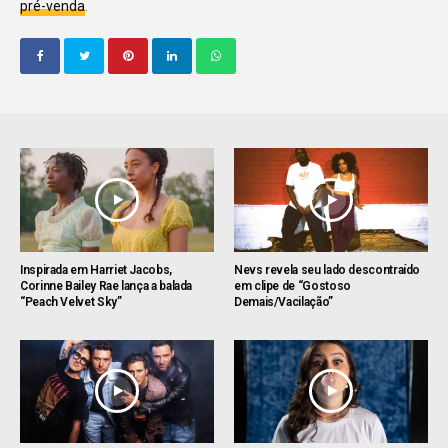
pré-venda
.
Inspirada em Harriet Jacobs,
Nevs revela seu lado descontraído
Corinne Bailey Rae lança a balada
em clipe de “Gostoso
“Peach Velvet Sky”
Demais/Vacilação”