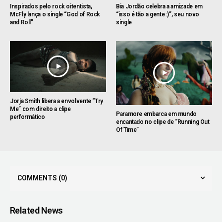
Inspirados pelo rock oitentista,
Bia Jordão celebra a amizade em
McFly lança o single “God of Rock
“isso é tão a gente :)”, seu novo
and Roll”
single
Jorja Smith libera a envolvente “Try
Me” com direito a clipe
Paramore embarca em mundo
performático
encantado no clipe de “Running Out
Of Time”
COMMENTS
(0)
Related News