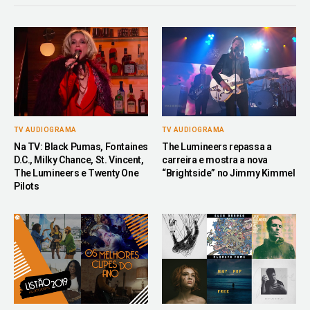
TV AUDIOGRAMA
TV AUDIOGRAMA
Na TV: Black Pumas, Fontaines
The Lumineers repassa a
D.C., Milky Chance, St. Vincent,
carreira e mostra a nova
The Lumineers e Twenty One
“Brightside” no Jimmy Kimmel
Pilots