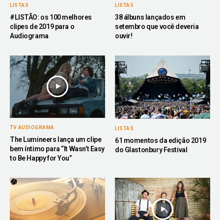
LISTAS
LISTAS
#LISTÃO: os 100 melhores
38 álbuns lançados em
clipes de 2019 para o
setembro que você deveria
Audiograma
ouvir!
TV AUDIOGRAMA
LISTAS
The Lumineers lança um clipe
61 momentos da edição 2019
bem íntimo para “It Wasn’t Easy
do Glastonbury Festival
to Be Happy for You”