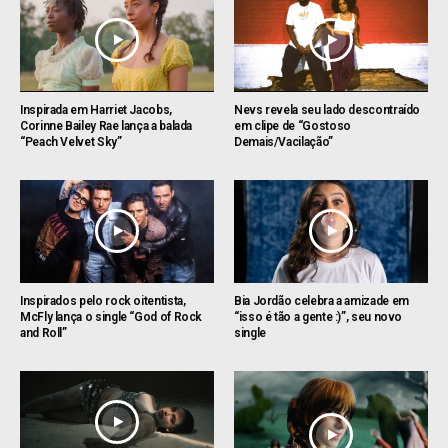
Inspirada em Harriet Jacobs,
Nevs revela seu lado descontraído
Corinne Bailey Rae lança a balada
em clipe de “Gostoso
“Peach Velvet Sky”
Demais/Vacilação”
Inspirados pelo rock oitentista,
Bia Jordão celebra a amizade em
McFly lança o single “God of Rock
“isso é tão a gente :)”, seu novo
and Roll”
single