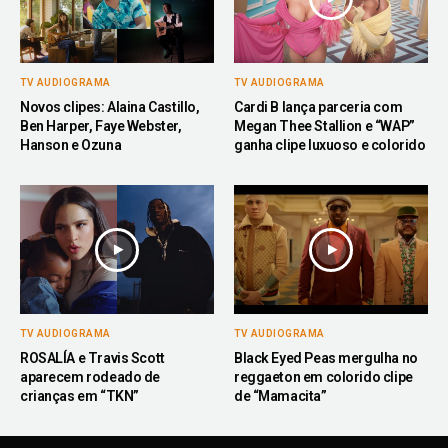
TV AUDIOGRAMA
TV AUDIOGRAMA
Novos clipes: Alaina Castillo,
Cardi B lança parceria com
Ben Harper, Faye Webster,
Megan Thee Stallion e “WAP”
Hanson e Ozuna
ganha clipe luxuoso e colorido
TV AUDIOGRAMA
TV AUDIOGRAMA
ROSALÍA e Travis Scott
Black Eyed Peas mergulha no
aparecem rodeado de
reggaeton em colorido clipe
crianças em “TKN”
de “Mamacita”