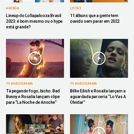
AGENDA
LISTAS
Lineup do Lollapalooza Brasil
11 álbuns que a gente tem
2023: é bom mesmo ou o hype
ouvido sem parar em 2022
está grande?
TV AUDIOGRAMA
TV AUDIOGRAMA
Tá pegando fogo, bicho: Bad
Billie Eilish e Rosalía lançam a
Bunny e Rosalía lançam clipe
aguardada parceria “Lo Vas A
para “La Noche de Anoche”
Olvidar”