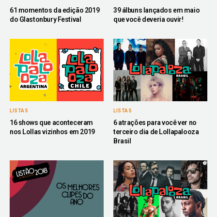
61 momentos da edição 2019
39 álbuns lançados em maio
do Glastonbury Festival
que você deveria ouvir!
LISTAS
LISTAS
16 shows que aconteceram
6 atrações para você ver no
nos Lollas vizinhos em 2019
terceiro dia de Lollapalooza
Brasil