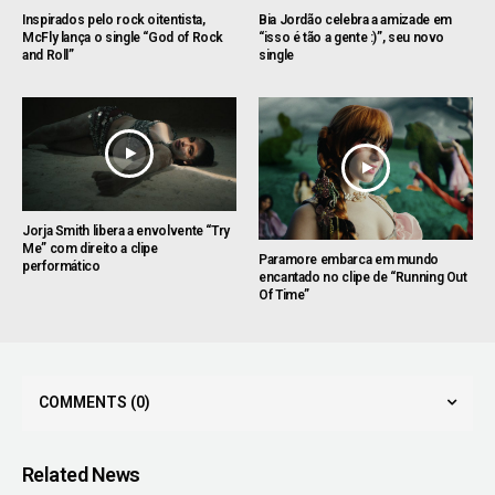
Inspirados pelo rock oitentista,
Bia Jordão celebra a amizade em
McFly lança o single “God of Rock
“isso é tão a gente :)”, seu novo
and Roll”
single
Jorja Smith libera a envolvente “Try
Me” com direito a clipe
Paramore embarca em mundo
performático
encantado no clipe de “Running Out
Of Time”
COMMENTS
(0)
Related News