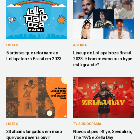
LISTAS
AGENDA
5 artistas que retornam ao
Lineup do Lollapalooza Brasil
Lollapalooza Brasil em 2023
2023: é bom mesmo ou o hype
está grande?
LISTAS
TV AUDIOGRAMA
33 álbuns lançados em maio
Novos clipes: Rhye, Sevdaliza,
que você deveria ouvir
The 1975 e Zella Day