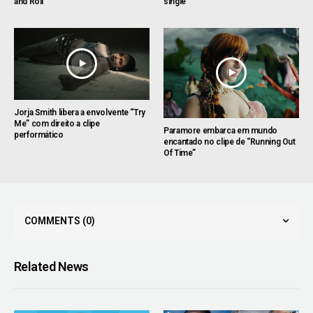
and Roll”
single
Jorja Smith libera a envolvente “Try
Me” com direito a clipe
Paramore embarca em mundo
performático
encantado no clipe de “Running Out
Of Time”
COMMENTS
(0)
Related News