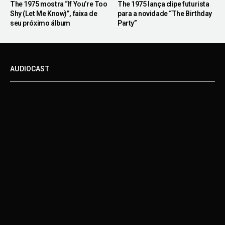
The 1975 mostra “If You’re Too
The 1975 lança clipe futurista
Shy (Let Me Know)”, faixa de
para a novidade “The Birthday
seu próximo álbum
Party”
AUDIOCAST