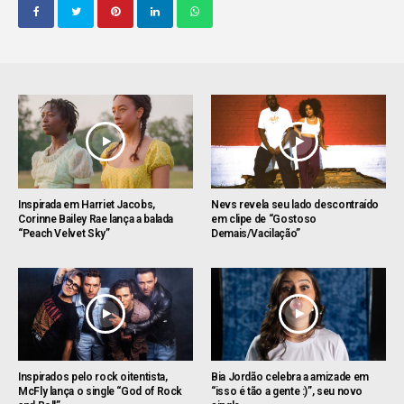
Inspirada em Harriet Jacobs,
Nevs revela seu lado descontraído
Corinne Bailey Rae lança a balada
em clipe de “Gostoso
“Peach Velvet Sky”
Demais/Vacilação”
Inspirados pelo rock oitentista,
Bia Jordão celebra a amizade em
McFly lança o single “God of Rock
“isso é tão a gente :)”, seu novo