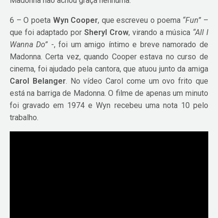
Madonna não achou graça nenhuma.
6 – O poeta
Wyn Cooper
, que escreveu o poema
“Fun”
–
que foi adaptado por
Sheryl Crow
, virando a música
“All I
Wanna Do”
-, foi um amigo íntimo e breve namorado de
Madonna. Certa vez, quando Cooper estava no curso de
cinema, foi ajudado pela cantora, que atuou junto da amiga
Carol Belanger
. No vídeo Carol come um ovo frito que
está na barriga de Madonna. O filme de apenas um minuto
foi gravado em 1974 e Wyn recebeu uma nota 10 pelo
trabalho.