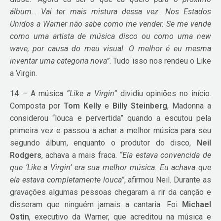
álbum… Vai ter mais mistura dessa vez. Nos Estados
Unidos a Warner não sabe como me vender. Se me vende
como uma artista de música disco ou como uma new
wave, por causa do meu visual. O melhor é eu mesma
inventar uma categoria nova”
. Tudo isso nos rendeu o Like
a Virgin.
14 – A música
“Like a Virgin”
dividiu opiniões no início.
Composta por
Tom Kelly
e
Billy Steinberg
, Madonna a
considerou “louca e pervertida” quando a escutou pela
primeira vez e passou a achar a melhor música para seu
segundo álbum, enquanto o produtor do disco,
Neil
Rodgers
, achava a mais fraca.
“Ela estava convencida de
que ‘Like a Virgin’ era sua melhor música. Eu achava que
ela estava completamente louca”
, afirmou Neil. Durante as
gravações algumas pessoas chegaram a rir da canção e
disseram que ninguém jamais a cantaria. Foi
Michael
Ostin
, executivo da Warner, que acreditou na música e