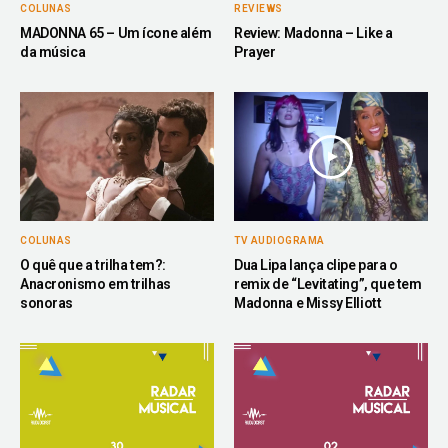
COLUNAS
REVIEWS
MADONNA 65 – Um ícone além
Review: Madonna – Like a
da música
Prayer
COLUNAS
TV AUDIOGRAMA
O quê que a trilha tem?:
Dua Lipa lança clipe para o
Anacronismo em trilhas
remix de “Levitating”, que tem
sonoras
Madonna e Missy Elliott