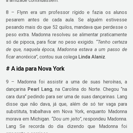
a amizade continuassem.
8 – Flynn era um professor rígido e fazia os alunos
pesarem antes de cada aula. Se alguém estivesse
pesando mais do que 52 quilos, mandava que perdesse o
peso extra. Madonna resolveu se alimentar praticamente
só de pipoca, para ficar no peso exigido.
“Tenho certeza
de que, naquela época, Madonna estava a um passo de
ficar anoréxica”
, contou sua colega
Linda Alaniz
.
# A ida para Nova York
9 – Madonna foi assistir a uma de suas heroínas, a
dançarina
Pearl Lang
, na Carolina do Norte. Chegou “na
cara dura” pedindo para ser uma de suas dançarinas. Lang
disse que não dava, já que, além de só ter vaga para
substituta, trabalhava em Nova York, enquanto Madonna
morava em Michigan.
“Dou um jeito”
, respondeu Madonna.
Lang Se recorda do dia dizendo que Madonna foi