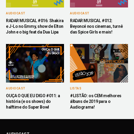
AUDIOCAST
AUDIOCAST
RADAR MUSICAL #016: Shakira
RADAR MUSICAL #012:
e J-Lo no Emmy, show de Elton
Beyoncé nos cinemas, turnê
John e o big feat da Dua Lipa
das Spice Girls e mais!
AUDIOCAST
LISTAS
OUÇA O QUE EU DIGO #011: a
#LISTÃO: os CEM melhores
história (e os shows) do
álbuns de 2019 para o
halftime do Super Bowl
Audiograma!