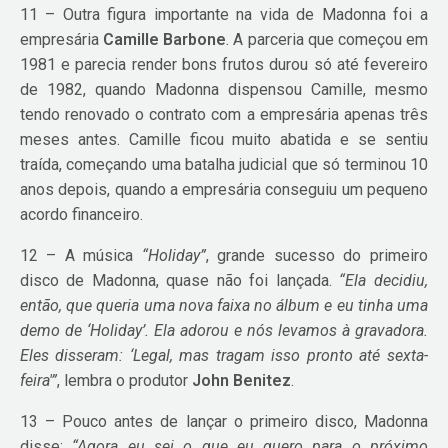
11 – Outra figura importante na vida de Madonna foi a
empresária
Camille Barbone
. A parceria que começou em
1981 e parecia render bons frutos durou só até fevereiro
de 1982, quando Madonna dispensou Camille, mesmo
tendo renovado o contrato com a empresária apenas três
meses antes. Camille ficou muito abatida e se sentiu
traída, começando uma batalha judicial que só terminou 10
anos depois, quando a empresária conseguiu um pequeno
acordo financeiro.
12 – A música
“Holiday”
, grande sucesso do primeiro
disco de Madonna, quase não foi lançada.
“Ela decidiu,
então, que queria uma nova faixa no álbum e eu tinha uma
demo de ‘Holiday’. Ela adorou e nós levamos à gravadora.
Eles disseram: ‘Legal, mas tragam isso pronto até sexta-
feira'”
, lembra o produtor
John Benitez
.
13 – Pouco antes de lançar o primeiro disco, Madonna
disse:
“Agora eu sei o que eu quero para o próximo