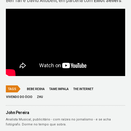
Ben Tan e David Altobelli, em parceria com
Elliot Sellers
.
TAGS
BEBE REXHA
TAME IMPALA
THE INTERNET
VIVENDO DO ÓCIO
ZHU
John Pereira
Analista Musical, publicitário - com raízes no jornalismo - e se acha
fotógrafo. Dorme no tempo que sobra.