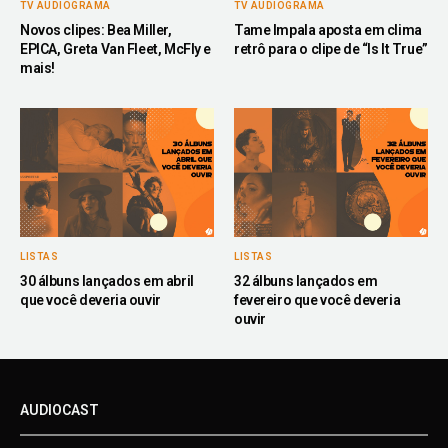
TV AUDIOGRAMA
TV AUDIOGRAMA
Novos clipes: Bea Miller,
Tame Impala aposta em clima
EPICA, Greta Van Fleet, McFly e
retrô para o clipe de “Is It True”
mais!
LISTAS
LISTAS
30 álbuns lançados em abril
32 álbuns lançados em
que você deveria ouvir
fevereiro que você deveria
ouvir
AUDIOCAST