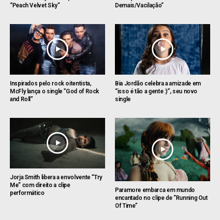
“Peach Velvet Sky”
Demais/Vacilação”
Inspirados pelo rock oitentista,
Bia Jordão celebra a amizade em
McFly lança o single “God of Rock
“isso é tão a gente :)”, seu novo
and Roll”
single
Jorja Smith libera a envolvente “Try
Me” com direito a clipe
Paramore embarca em mundo
performático
encantado no clipe de “Running Out
Of Time”