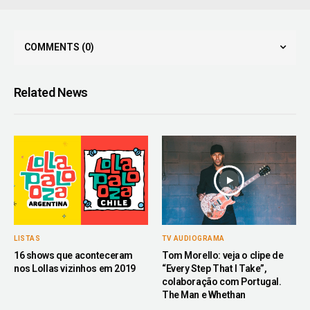
COMMENTS
(0)
Related News
LISTAS
TV AUDIOGRAMA
16 shows que aconteceram
Tom Morello: veja o clipe de
nos Lollas vizinhos em 2019
“Every Step That I Take”,
colaboração com Portugal.
The Man e Whethan