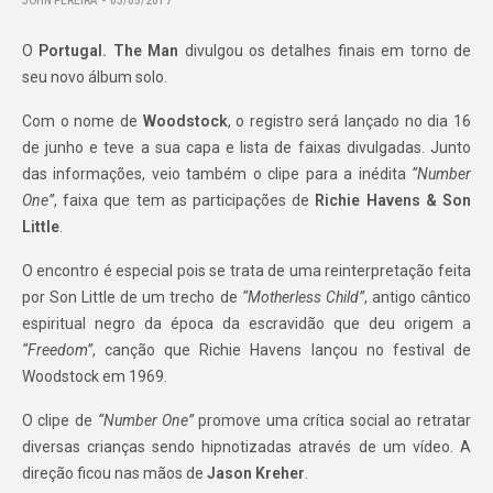
JOHN PEREIRA
03/05/2017
O
Portugal. The Man
divulgou os detalhes finais em torno de
seu novo álbum solo.
Com o nome de
Woodstock
, o registro será lançado no dia 16
de junho e teve a sua capa e lista de faixas divulgadas. Junto
das informações, veio também o clipe para a inédita
“Number
One”
, faixa que tem as participações de
Richie Havens & Son
Little
.
O encontro é especial pois se trata de uma reinterpretação feita
por Son Little de um trecho de
“Motherless Child”
, antigo cântico
espiritual negro da época da escravidão que deu origem a
“Freedom”
, canção que Richie Havens lançou no festival de
Woodstock em 1969.
O clipe de
“Number One”
promove uma crítica social ao retratar
diversas crianças sendo hipnotizadas através de um vídeo. A
direção ficou nas mãos de
Jason Kreher
.