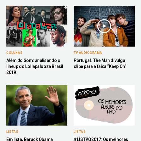
COLUNAS
TV AUDIOGRAMA
Além do Som: analisando o
Portugal. The Man divulga
lineup do Lollapalooza Brasil
clipe para a faixa “Keep On”
2019
LISTAS
LISTAS
Em lista, Barack Obama
#LISTÃO2017: Os melhores