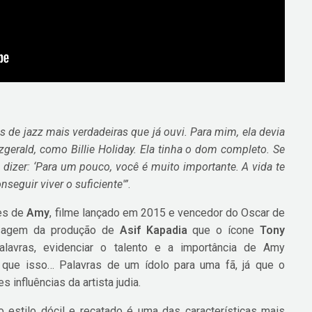
s de jazz mais verdadeiras que já ouvi. Para mim, ela devia
tzgerald, como Billie Holiday. Ela tinha o dom completo. Se
ia dizer: ‘Para um pouco, você é muito importante. A vida te
nseguir viver o suficiente'”
.
es de
Amy
, filme lançado em 2015 e vencedor do Oscar de
ssagem da produção de
Asif Kapadia
que o ícone
Tony
avras, evidenciar o talento e a importância de Amy
que isso… Palavras de um ídolo para uma fã, já que o
 influências da artista judia.
 estilo dócil e recatado é uma das características mais