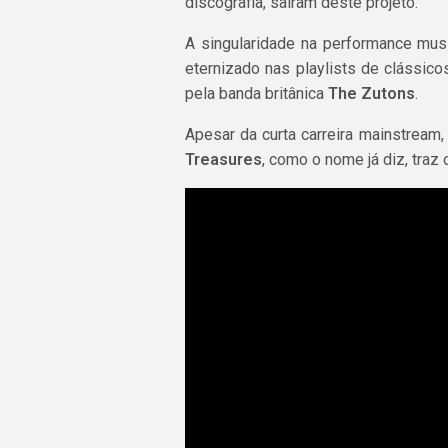
discografia, saíram deste projeto.
A singularidade na performance mu
eternizado nas playlists de clássic
pela banda britânica
The Zutons
.
Apesar da curta carreira mainstrea
Treasures
, como o nome já diz, traz