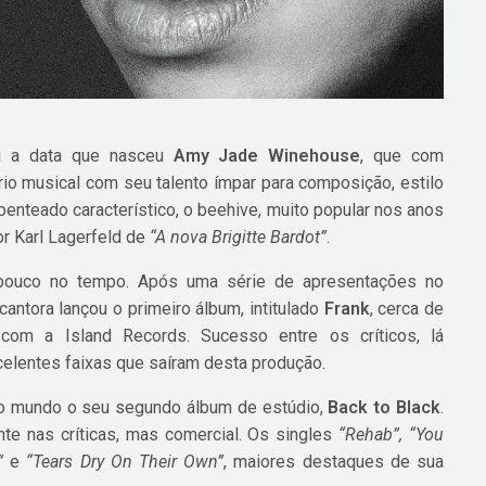
i a data que nasceu
Amy Jade Winehouse
, que com
o musical com seu talento ímpar para composição, estilo
penteado característico, o beehive, muito popular nos anos
r Karl Lagerfeld de
“A nova Brigitte Bardot”
.
 pouco no tempo. Após uma série de apresentações no
cantora lançou o primeiro álbum, intitulado
Frank
, cerca de
om a Island Records. Sucesso entre os críticos, lá
celentes faixas que saíram desta produção.
ao mundo o seu segundo álbum de estúdio,
Back to Black
.
te nas críticas, mas comercial. Os singles
“Rehab”, “You
”
e
“Tears Dry On Their Own”
, maiores destaques de sua