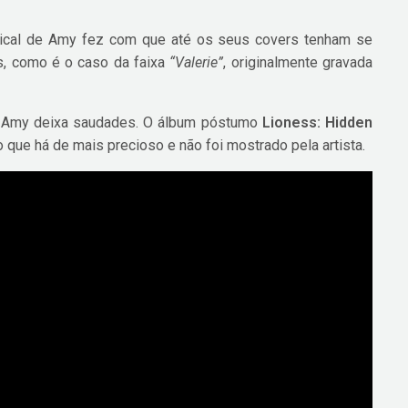
sical de Amy fez com que até os seus covers tenham se
os, como é o caso da faixa
“Valerie”
, originalmente gravada
m, Amy deixa saudades. O álbum póstumo
Lioness: Hidden
 o que há de mais precioso e não foi mostrado pela artista.