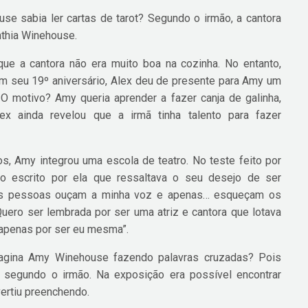
e sabia ler cartas de tarot? Segundo o irmão, a cantora
nthia Winehouse.
ue a cantora não era muito boa na cozinha. No entanto,
Em seu 19º aniversário, Alex deu de presente para Amy um
. O motivo? Amy queria aprender a fazer canja de galinha,
ex ainda revelou que a irmã tinha talento para fazer
, Amy integrou uma escola de teatro. No teste feito por
io escrito por ela que ressaltava o seu desejo de ser
e as pessoas ouçam a minha voz e apenas… esqueçam os
uero ser lembrada por ser uma atriz e cantora que lotava
apenas por ser eu mesma”.
gina Amy Winehouse fazendo palavras cruzadas? Pois
 segundo o irmão. Na exposição era possível encontrar
vertiu preenchendo.