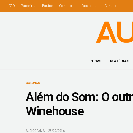
FAQ
Parceiros
Equipe
Comercial
Faça parte!
Contato
NEWS
MATÉRIAS
COLUNAS
Além do Som: O outr
Winehouse
AUDIOGRAMA
23/07/2016