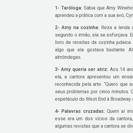
1- Taróloga:
Sabia que Amy Winehous
aprendeu a prática com a sua avó, Cy
2- Amy na cozinha:
Reza a lenda q
segundo o irmão, ela se esforçava. 
livro de receitas da cozinha judaica
algo que ela gostava bastante. Al
almôndegas.
3- Amy queria ser atriz:
Aos 14 anos
ela, a cantora apresentou um ensa
reconhecida pela arte. “Quero qu
seus problemas por cinco minutos. Q
espetáculo do West End à Broadway 
4- Palavras cruzadas:
Quem aí ima
esse era um dos vícios da cantora,
algumas revistas que a cantora se di