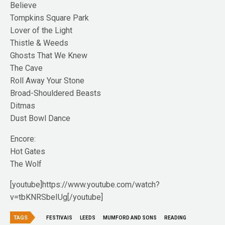
Believe
Tompkins Square Park
Lover of the Light
Thistle & Weeds
Ghosts That We Knew
The Cave
Roll Away Your Stone
Broad-Shouldered Beasts
Ditmas
Dust Bowl Dance
Encore:
Hot Gates
The Wolf
[youtube]https://www.youtube.com/watch?
v=tbKNRSbeIUg[/youtube]
TAGS
FESTIVAIS
LEEDS
MUMFORD AND SONS
READING