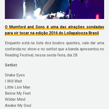
O Mumford and Sons é uma das atrações sondadas
para vir tocar na edição 2016 do Lollapalooza Brasil
.
Enquanto está na lista dos boatos quentes, vale dar uma
conferida no show e no setlist que a banda apresentou no
Reading Festival, nessa sexta-feira, dia 28.
Setlist:
Snake Eyes
I Will Wait
Little Lion Man
Below My Feet
Wilder Mind
Awake My Soul