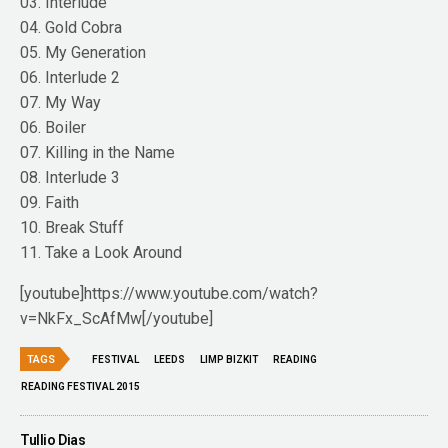
03. Interlude
04. Gold Cobra
05. My Generation
06. Interlude 2
07. My Way
06. Boiler
07. Killing in the Name
08. Interlude 3
09. Faith
10. Break Stuff
11. Take a Look Around
[youtube]https://www.youtube.com/watch?
v=NkFx_ScAfMw[/youtube]
TAGS
FESTIVAL
LEEDS
LIMP BIZKIT
READING
READING FESTIVAL 2015
Tullio Dias