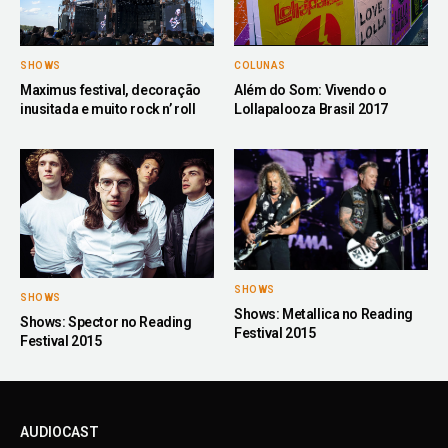
SHOWS
COLUNAS
Maximus festival, decoração
Além do Som: Vivendo o
inusitada e muito rock n’ roll
Lollapalooza Brasil 2017
SHOWS
SHOWS
Shows: Metallica no Reading
Shows: Spector no Reading
Festival 2015
Festival 2015
AUDIOCAST