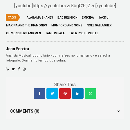
[youtube]https://youtu.be/zrSbgC1QZec[/youtube]
TAGS
ALABAMA SHAKES
BAD RELIGION
EMICIDA
JACK Ü
MARINA AND THE DIAMONDS
MUMFORD AND SONS
NOEL GALLAGHER
OF MONSTERS AND MEN
TAME IMPALA
TWENTY ONE PILOTS
John Pereira
Analista Musical, publicitário - com raízes no jornalismo - e se acha
fotógrafo. Dorme no tempo que sobra.
Share This
COMMENTS
(0)