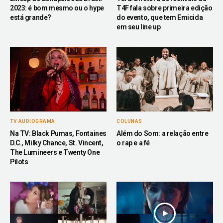
2023: é bom mesmo ou o hype
T4F fala sobre primeira edição
está grande?
do evento, que tem Emicida
em seu line up
TV AUDIOGRAMA
COLUNAS
Na TV: Black Pumas, Fontaines
Além do Som: a relação entre
D.C., Milky Chance, St. Vincent,
o rap e a fé
The Lumineers e Twenty One
Pilots