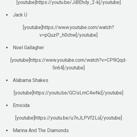
[youtube]https://youtu.be/JiBEhdy_2-k[/youtube]
Jack Ü
[youtube]https://www.youtube.com/watch?
v=pQuzP_h0chw[/youtube]
Noel Gallagher
[youtube]https://www.youtube.com/watch?v=CPRQqd-
5n64[/youtube]
Alabama Shakes
[youtube]https://youtu.be/GCIsLmC4wNc[/youtube]
Emicida
[youtube]https://youtu.be/u7nJLPVf2Lo[/youtube]
Marina And The Diamonds