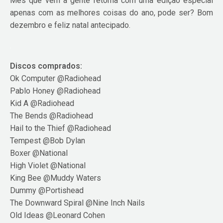
Mês que vem a gente retoma com uma edição especial
apenas com as melhores coisas do ano, pode ser? Bom
dezembro e feliz natal antecipado.
.
Discos comprados:
Ok Computer @Radiohead
Pablo Honey @Radiohead
Kid A @Radiohead
The Bends @Radiohead
Hail to the Thief @Radiohead
Tempest @Bob Dylan
Boxer @National
High Violet @National
King Bee @Muddy Waters
Dummy @Portishead
The Downward Spiral @Nine Inch Nails
Old Ideas @Leonard Cohen