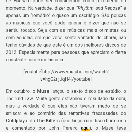
de Hansard pode ser considerado como o remédio do
momento. Na verdade, dizer que
“Rhythm and Repose”
é
apenas um “remédio” é quase um sacrilégio. São poucas
as músicas que você pode ignorar e dizer que não se
sentiu tocado. Seja com as músicas mais otimistas ou
com aquelas em que você sente vontade de chorar, não
tenho dúvidas de que este é um dos melhores discos de
2012. Especialmente para pessoas que apreciam o flerte
constante com a melancolia.
[youtube]http://www.youtube.com/watch?
v=hgG2rljJqH4[/youtube]
Em outubro, o
Muse
lançou o sexto disco de estúdio, o
The 2nd Law. Muita gente estranhou o resultado da obra,
mas a verdade é que eles não tiveram medo de se
arriscar e ao contrário das tentativas fracassadas do
Coldplay
e do
The Killers
(que lançou um disco horroroso
e comentado por John Pereira
aqui
), o Muse teve