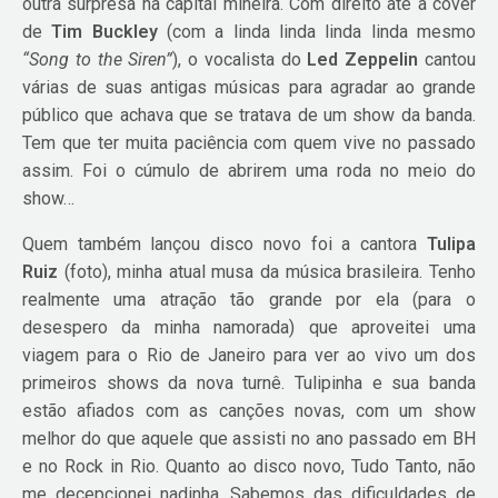
outra surpresa na capital mineira. Com direito até a cover
de
Tim Buckley
(com a linda linda linda linda mesmo
“Song to the Siren”
), o vocalista do
Led Zeppelin
cantou
várias de suas antigas músicas para agradar ao grande
público que achava que se tratava de um show da banda.
Tem que ter muita paciência com quem vive no passado
assim. Foi o cúmulo de abrirem uma roda no meio do
show…
Quem também lançou disco novo foi a cantora
Tulipa
Ruiz
(foto), minha atual musa da música brasileira. Tenho
realmente uma atração tão grande por ela (para o
desespero da minha namorada) que aproveitei uma
viagem para o Rio de Janeiro para ver ao vivo um dos
primeiros shows da nova turnê. Tulipinha e sua banda
estão afiados com as canções novas, com um show
melhor do que aquele que assisti no ano passado em BH
e no Rock in Rio. Quanto ao disco novo, Tudo Tanto, não
me decepcionei nadinha. Sabemos das dificuldades de