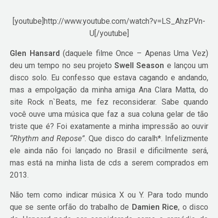
[youtube]http://www.youtube.com/watch?v=LS_AhzPVn-
U[/youtube]
Glen Hansard
(daquele filme Once – Apenas Uma Vez)
deu um tempo no seu projeto
Swell Season
e lançou um
disco solo. Eu confesso que estava cagando e andando,
mas a empolgação da minha amiga Ana Clara Matta, do
site Rock n`Beats, me fez reconsiderar. Sabe quando
você ouve uma música que faz a sua coluna gelar de tão
triste que é? Foi exatamente a minha impressão ao ouvir
“Rhythm and Repose”
. Que disco do caralh*. Infelizmente
ele ainda não foi lançado no Brasil e dificilmente será,
mas está na minha lista de cds a serem comprados em
2013.
Não tem como indicar música X ou Y. Para todo mundo
que se sente orfão do trabalho de
Damien Rice
, o disco