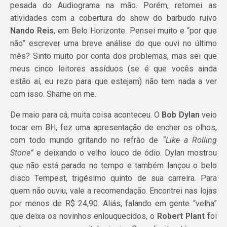
pesada do Audiograma na mão. Porém, retomei as
atividades com a cobertura do show do barbudo ruivo
Nando Reis
, em Belo Horizonte. Pensei muito e “por que
não” escrever uma breve análise do que ouvi no último
mês? Sinto muito por conta dos problemas, mas sei que
meus cinco leitores assíduos (se é que vocês ainda
estão aí, eu rezo para que estejam) não tem nada a ver
com isso. Shame on me.
De maio para cá, muita coisa aconteceu. O
Bob Dylan
veio
tocar em BH, fez uma apresentação de encher os olhos,
com todo mundo gritando no refrão de
“Like a Rolling
Stone”
e deixando o velho louco de ódio. Dylan mostrou
que não está parado no tempo e também lançou o belo
disco Tempest, trigésimo quinto de sua carreira. Para
quem não ouviu, vale a recomendação. Encontrei nas lojas
por menos de R$ 24,90. Aliás, falando em gente “velha”
que deixa os novinhos enlouquecidos, o
Robert Plant
foi