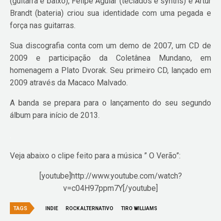
(guitarra e baixo), Felipe Aguiar (teclados e synths) e Artur
Brandt (bateria) criou sua identidade com uma pegada e
força nas guitarras.
Sua discografia conta com um demo de 2007, um CD de
2009 e participação da Coletânea Mundano, em
homenagem a Plato Dvorak. Seu primeiro CD, lançado em
2009 através da Macaco Malvado.
A banda se prepara para o lançamento do seu segundo
álbum para início de 2013.
.
Veja abaixo o clipe feito para a música ” O Verão”:
[youtube]http://www.youtube.com/watch?
v=c04H97ppm7Y[/youtube]
TAGS
INDIE
ROCK ALTERNATIVO
TIRO WILLIAMS