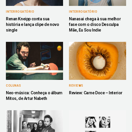
INTERROGATÓRIO
INTERROGATÓRIO
Renan Kneipp conta sua
Nanasai chega à sua melhor
história e lança clipe de novo
fase com o disco Desculpa
single
Mãe, Eu Sou Indie
COLUNAS
REVIEWS
Neo-música: Conheça o álbum
Review: Carne Doce – Interior
Mitos, de Artur Nabeth