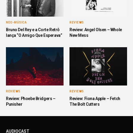
NEO-MÚSICA
REVIEWS
Bruno Del Rey e a Corte Retrô
Review: Angel Olsen – Whole
lança “O Amigo Que Esperava”
New Mess
REVIEWS
REVIEWS
Review: Phoebe Bridgers –
Review: Fiona Apple – Fetch
Punisher
The Bolt Cutters
AUDIOCAST