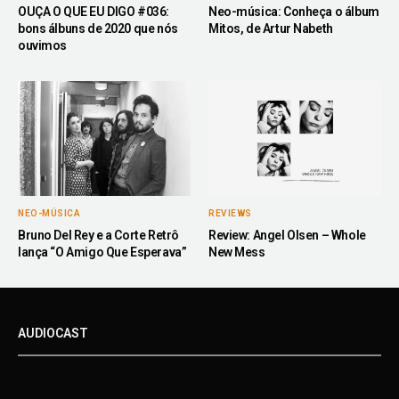
OUÇA O QUE EU DIGO #036:
Neo-música: Conheça o álbum
bons álbuns de 2020 que nós
Mitos, de Artur Nabeth
ouvimos
NEO-MÚSICA
REVIEWS
Bruno Del Rey e a Corte Retrô
Review: Angel Olsen – Whole
lança “O Amigo Que Esperava”
New Mess
AUDIOCAST