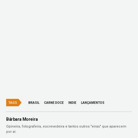
TAGS
BRASIL
CARNE DOCE
INDIE
LANÇAMENTOS
Bárbara Moreira
Opineira, fotografeira, escrevedeira e tantos outros "eiras" que aparecem
por aí.