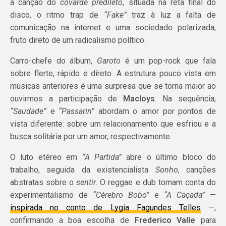
à canção do
covarde predileto
, situada na reta final do
disco, o ritmo trap de
“Fake”
traz à luz a falta de
comunicação na internet e uma sociedade polarizada,
fruto direto de um radicalismo político.
Carro-chefe do álbum,
Garoto
é um pop-rock que fala
sobre flerte, rápido e direto. A estrutura pouco vista em
músicas anteriores é uma surpresa que se torna maior ao
ouvirmos a participação de
Macloys
. Na sequência,
“Saudade”
e
“Passarin”
abordam o amor por pontos de
vista diferente: sobre um relacionamento que esfriou e a
busca solitária por um amor, respectivamente.
O luto etéreo em
“A Partida”
abre o último bloco do
trabalho, seguida da existencialista
Sonho
, canções
abstratas sobre o
sentir
. O reggae e dub tomam conta do
experimentalismo de
“Cérebro Bobo”
e
“A Caçada”
—
inspirada no conto de Lygia Fagundes Telles
—,
confirmando a boa escolha de
Frederico Valle
para