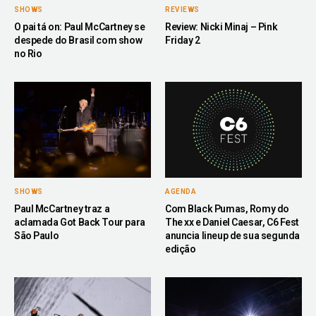
SHOWS
REVIEWS
O pai tá on: Paul McCartney se
Review: Nicki Minaj – Pink
despede do Brasil com show
Friday 2
no Rio
SHOWS
AGENDA
Paul McCartney traz a
Com Black Pumas, Romy do
aclamada Got Back Tour para
The xx e Daniel Caesar, C6 Fest
São Paulo
anuncia lineup de sua segunda
edição