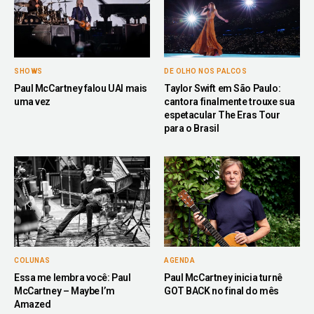
SHOWS
DE OLHO NOS PALCOS
Paul McCartney falou UAI mais
Taylor Swift em São Paulo:
uma vez
cantora finalmente trouxe sua
espetacular The Eras Tour
para o Brasil
COLUNAS
AGENDA
Essa me lembra você: Paul
Paul McCartney inicia turnê
McCartney – Maybe I’m
GOT BACK no final do mês
Amazed