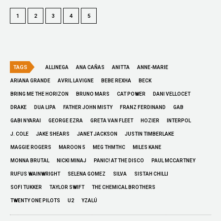
1
2
3
4
5
TAGS
ALLINEGA
ANA CAÑAS
ANITTA
ANNE-MARIE
ARIANA GRANDE
AVRIL LAVIGNE
BEBE REXHA
BECK
BRING ME THE HORIZON
BRUNO MARS
CAT POWER
DANI VELLOCET
DRAKE
DUA LIPA
FATHER JOHN MISTY
FRANZ FERDINAND
GAB
GABI NYARAI
GEORGE EZRA
GRETA VAN FLEET
HOZIER
INTERPOL
J. COLE
JAKE SHEARS
JANET JACKSON
JUSTIN TIMBERLAKE
MAGGIE ROGERS
MAROON 5
MEG THMTHC
MILES KANE
MONNA BRUTAL
NICKI MINAJ
PANIC! AT THE DISCO
PAUL MCCARTNEY
RUFUS WAINWRIGHT
SELENA GOMEZ
SILVA
SISTAH CHILLI
SOFI TUKKER
TAYLOR SWIFT
THE CHEMICAL BROTHERS
TWENTY ONE PILOTS
U2
YZALÚ