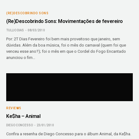
(RE)DESCOBRINDO SONS
(Re)Descobrindo Sons: Movimentações de fevereiro
TULLIO DIAS
08/03/2010
Por: 2T Dias Fevereiro foi bem mais proveitoso que janeiro, sem
dúvidas. Além da boa música, foi o mês do carnaval (quem foi que
venceu esse ano?); foi o mês em que o Cordel do Fogo Encantado
anunciou o fim…
REVIEWS
Ke$ha – Animal
DIEGO CONCESSO
23/01/2010
Confira a resenha de Diego Concesso para o álbum Animal, da Ke$ha.