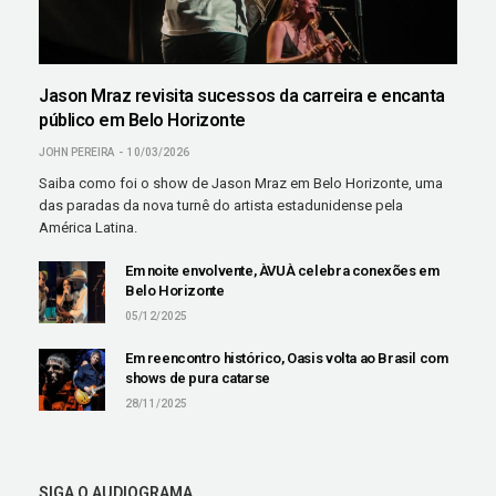
Jason Mraz revisita sucessos da carreira e encanta
público em Belo Horizonte
JOHN PEREIRA
10/03/2026
Saiba como foi o show de Jason Mraz em Belo Horizonte, uma
das paradas da nova turnê do artista estadunidense pela
América Latina.
Em noite envolvente, ÀVUÀ celebra conexões em
Belo Horizonte
05/12/2025
Em reencontro histórico, Oasis volta ao Brasil com
shows de pura catarse
28/11/2025
SIGA O AUDIOGRAMA