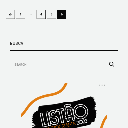
…
←
1
4
5
6
BUSCA