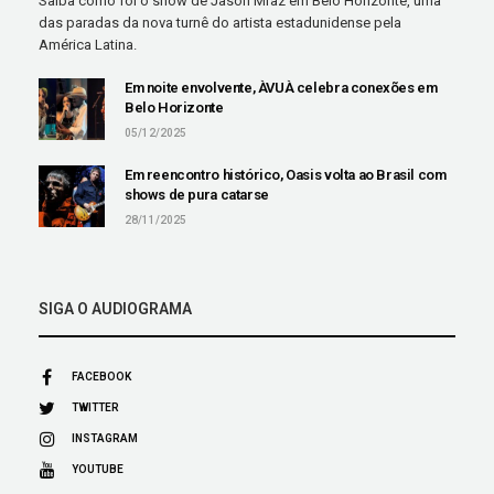
Saiba como foi o show de Jason Mraz em Belo Horizonte, uma
das paradas da nova turnê do artista estadunidense pela
América Latina.
Em noite envolvente, ÀVUÀ celebra conexões em
Belo Horizonte
05/12/2025
Em reencontro histórico, Oasis volta ao Brasil com
shows de pura catarse
28/11/2025
SIGA O AUDIOGRAMA
FACEBOOK
TWITTER
INSTAGRAM
YOUTUBE