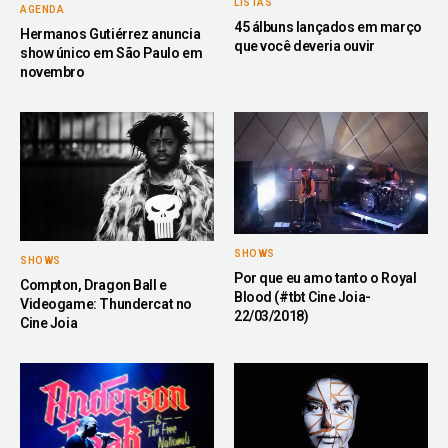
LISTAS
AGENDA
45 álbuns lançados em março
Hermanos Gutiérrez anuncia
que você deveria ouvir
show único em São Paulo em
novembro
SHOWS
SHOWS
Por que eu amo tanto o Royal
Compton, Dragon Ball e
Blood (#tbt Cine Joia-
Videogame: Thundercat no
22/03/2018)
Cine Joia