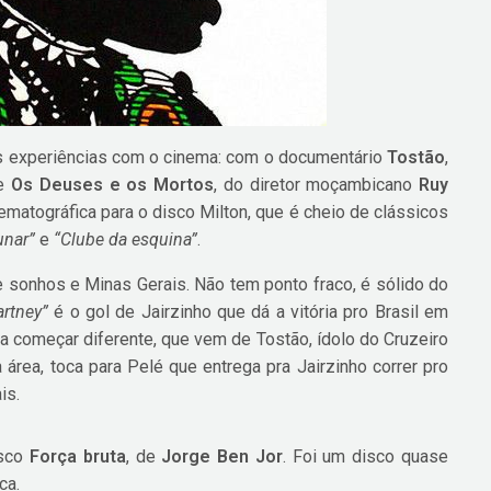
as experiências com o cinema: com o documentário
Tostão
,
de
Os Deuses e os Mortos
, do diretor moçambicano
Ruy
ematográfica para o disco Milton, que é cheio de clássicos
unar”
e
“Clube da esquina”
.
sonhos e Minas Gerais. Não tem ponto fraco, é sólido do
rtney”
é o gol de Jairzinho que dá a vitória pro Brasil em
ia começar diferente, que vem de Tostão, ídolo do Cruzeiro
 área, toca para Pelé que entrega pra Jairzinho correr pro
is.
isco
Força bruta
, de
Jorge Ben Jor
. Foi um disco quase
ca.