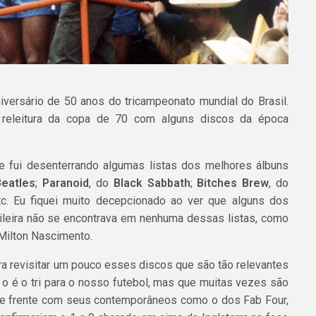
versário de 50 anos do tricampeonato mundial do Brasil.
 releitura da copa de 70 com alguns discos da época
 e fui desenterrando algumas listas dos melhores álbuns
Beatles
;
Paranoid
, do
Black Sabbath
;
Bitches Brew
, do
tc. Eu fiquei muito decepcionado ao ver que alguns dos
ileira não se encontrava em nenhuma dessas listas, como
 Milton Nascimento.
 para revisitar um pouco esses discos que são tão relevantes
 o é o tri para o nosso futebol, mas que muitas vezes são
e frente com seus contemporâneos como o dos Fab Four,