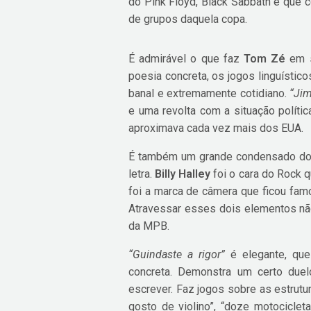
do Pink Floyd, Black Sabbath e que c
de grupos daquela copa.
É admirável o que faz
Tom Zé
em s
poesia concreta, os jogos linguístic
banal e extremamente cotidiano.
“Ji
e uma revolta com a situação polític
aproximava cada vez mais dos EUA.
É também um grande condensado do 
letra.
Billy Halley
foi o cara do Rock 
foi a marca de câmera que ficou fa
Atravessar esses dois elementos não 
da MPB.
“Guindaste a rigor”
é elegante, que
concreta. Demonstra um certo due
escrever. Faz jogos sobre as estrut
gosto de violino”, “doze motociclet