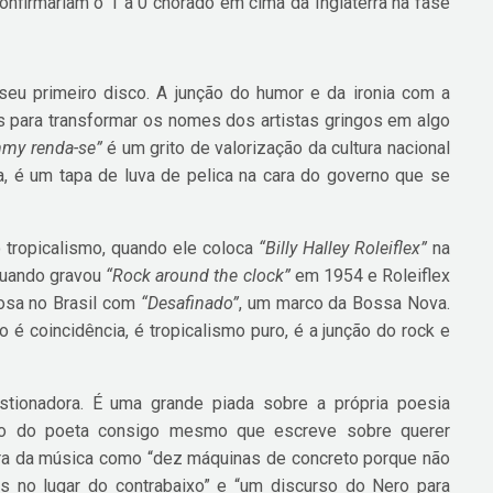
onfirmariam o 1 a 0 chorado em cima da Inglaterra na fase
eu primeiro disco. A junção do humor e da ironia com a
os para transformar os nomes dos artistas gringos em algo
mmy renda-se”
é um grito de valorização da cultura nacional
a, é um tapa de luva de pelica na cara do governo que se
tropicalismo, quando ele coloca
“Billy Halley Roleiflex”
na
quando gravou
“Rock around the clock”
em 1954 e Roleiflex
mosa no Brasil com
“Desafinado”
, um marco da Bossa Nova.
é coincidência, é tropicalismo puro, é a junção do rock e
stionadora. É uma grande piada sobre a própria poesia
lo do poeta consigo mesmo que escreve sobre querer
ura da música como “dez máquinas de concreto porque não
as no lugar do contrabaixo” e “um discurso do Nero para