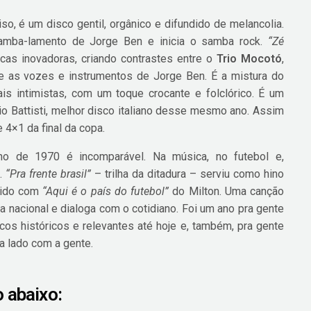
so, é um disco gentil, orgânico e difundido de melancolia.
samba-lamento de Jorge Ben e inicia o samba rock.
“Zé
cas inovadoras, criando contrastes entre o
Trio Mocotó
,
 e as vozes e instrumentos de Jorge Ben. É a mistura do
 intimistas, com um toque crocante e folclórico. É um
o Battisti, melhor disco italiano desse mesmo ano. Assim
 4×1 da final da copa.
o de 1970 é incomparável. Na música, no futebol e,
s.
“Pra frente brasil”
– trilha da ditadura – serviu como hino
 sido com
“Aqui é o país do futebol”
do Milton. Uma canção
a nacional e dialoga com o cotidiano. Foi um ano pra gente
scos históricos e relevantes até hoje e, também, pra gente
a lado com a gente.
o abaixo: