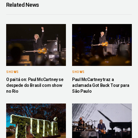
Related News
SHOWS
SHOWS
O pai tá on: Paul McCartney se
Paul McCartney traz a
despede do Brasil com show
aclamada Got Back Tour para
no Rio
São Paulo