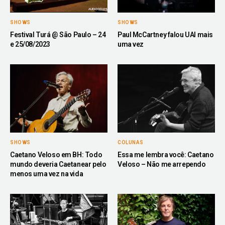
SHOWS
SHOWS
Festival Turá @ São Paulo – 24
Paul McCartney falou UAI mais
e 25/08/2023
uma vez
SHOWS
COLUNAS
Caetano Veloso em BH: Todo
Essa me lembra você: Caetano
mundo deveria Caetanear pelo
Veloso – Não me arrependo
menos uma vez na vida