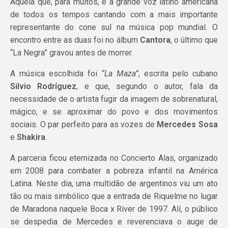
Aquela que, para muitos, é a grande voz latino americana
de todos os tempos cantando com a mais importante
representante do cone sul na música pop mundial. O
encontro entre as duas foi no álbum
Cantora
, o último que
“La Negra” gravou antes de morrer.
A música escolhida foi
“La Maza”
, escrita pelo cubano
Silvio Rodríguez
, e que, segundo o autor, fala da
necessidade de o artista fugir da imagem de sobrenatural,
mágico, e se aproximar do povo e dos movimentos
sociais. O par perfeito para as vozes de
Mercedes Sosa
e
Shakira
.
A parceria ficou eternizada no Concierto Alas, organizado
em 2008 para combater a pobreza infantil na América
Latina. Neste dia, uma multidão de argentinos viu um ato
tão ou mais simbólico que a entrada de Riquelme no lugar
de Maradona naquele Boca x River de 1997. Alí, o público
se despedia de Mercedes e reverenciava o auge de