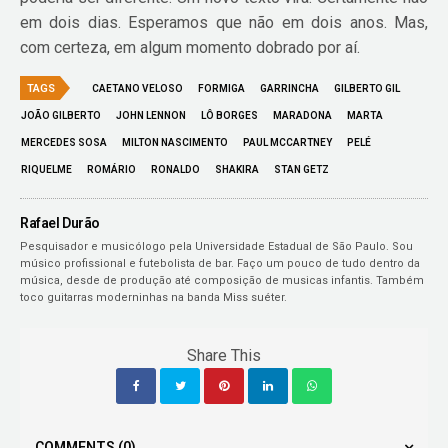
em dois dias. Esperamos que não em dois anos. Mas,
com certeza, em algum momento dobrado por aí.
TAGS
CAETANO VELOSO
FORMIGA
GARRINCHA
GILBERTO GIL
JOÃO GILBERTO
JOHN LENNON
LÔ BORGES
MARADONA
MARTA
MERCEDES SOSA
MILTON NASCIMENTO
PAUL MCCARTNEY
PELÉ
RIQUELME
ROMÁRIO
RONALDO
SHAKIRA
STAN GETZ
Rafael Durão
Pesquisador e musicólogo pela Universidade Estadual de São Paulo. Sou
músico profissional e futebolista de bar. Faço um pouco de tudo dentro da
música, desde de produção até composição de musicas infantis. Também
toco guitarras moderninhas na banda Miss suéter.
Share This
COMMENTS
(0)