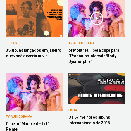
LISTAS
TV AUDIOGRAMA
35 álbuns lançados em janeiro
of Montreal libera clipe para
que você deveria ouvir
“Paranoiac Intervals/Body
Dysmorphia”
LISTAS
Os 67 melhores álbuns
TV AUDIOGRAMA
internacionais de 2015
Clipe: of Montreal – Let’s
Relate