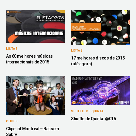
LISTAS
LISTAS
As 60 melhores músicas
17 melhores discos de 2015
internacionais de 2015
(até agora)
SHUFFLE DE QUINTA
Shuffle de Quinta: @015
CLIPES
Clipe: of Montreal – Bassem
Sabry