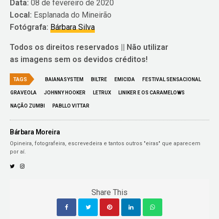
Data:
08 de fevereiro de 2020
Local:
Esplanada do Mineirão
Fotógrafa:
Bárbara Silva
Todos os direitos reservados || Não utilizar
as imagens sem os devidos créditos!
TAGS
BAIANASYSTEM
BILTRE
EMICIDA
FESTIVAL SENSACIONAL
GRAVEOLA
JOHNNY HOOKER
LETRUX
LINIKER E OS CARAMELOWS
NAÇÃO ZUMBI
PABLLO VITTAR
Bárbara Moreira
Opineira, fotografeira, escrevedeira e tantos outros "eiras" que aparecem
por aí.
Share This