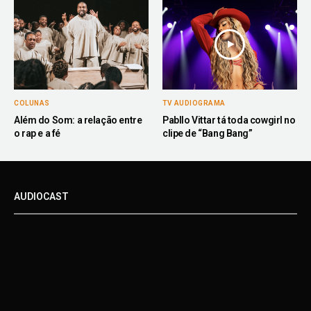
COLUNAS
TV AUDIOGRAMA
Além do Som: a relação entre
Pabllo Vittar tá toda cowgirl no
o rap e a fé
clipe de “Bang Bang”
AUDIOCAST