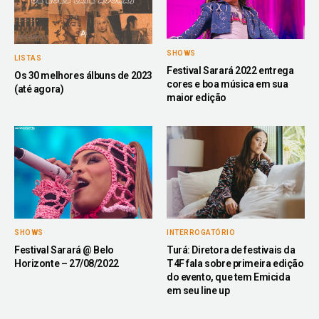
SHOWS
LISTAS
Festival Sarará 2022 entrega
Os 30 melhores álbuns de 2023
cores e boa música em sua
(até agora)
maior edição
SHOWS
INTERROGATÓRIO
Festival Sarará @ Belo
Turá: Diretora de festivais da
Horizonte – 27/08/2022
T4F fala sobre primeira edição
do evento, que tem Emicida
em seu line up