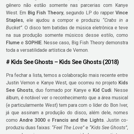
gênero não estão somente nas parcerias com Kanye
West. Em
Big Fish Theory
, segundo LP do rapper
Vince
Staples
, ele ajudou a compor e produziu
“Crabs in a
Bucket”
. O disco tem batidas de música eletrônica e teve
na sua produção somente músicos desse estilo, como
Flume
e
SOPHIE
. Nesse caso, Big Fish Theory demonstra
toda a versatilidade artística de Vernon.
# Kids See Ghosts – Kids See Ghosts (2018)
Pra fechar a lista, temos a colaboração mais recente entre
Justin Vernon e Kanye West, que ocorreu no projeto
Kids
See Ghosts
, duo formado por Kanye e
Kid Cudi
. Nesse
álbum, é notável ver o reconhecimento que a área musical
(e particularmente West) tem para com o líder do Bon Iver,
já que assinam a produção do disco, além dele, nomes
como
Andre 3000
e
Francis and the Lights
. Justin co-
produziu duas faixas:
“Feel The Love”
e
“Kids See Ghosts”
,