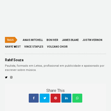
TAGS
ANAIS MITCHELL
BON IVER
JAMES BLAKE
JUSTIN VERNON
KANYE WEST
VINCE STAPLES
VOLCANO CHOIR
Rahif Souza
Paulista, formado em Letras, profissional em publicidade e apaixonado por
escrever sobre música.
Share This