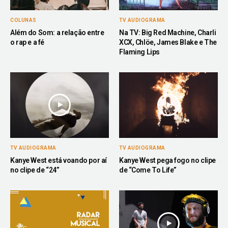
COLUNAS
TV AUDIOGRAMA
Além do Som: a relação entre
Na TV: Big Red Machine, Charli
o rap e a fé
XCX, Chlöe, James Blake e The
Flaming Lips
TV AUDIOGRAMA
TV AUDIOGRAMA
Kanye West está voando por aí
Kanye West pega fogo no clipe
no clipe de “24”
de “Come To Life”