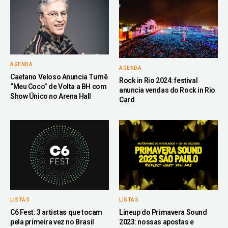
AGENDA
AGENDA
Caetano Veloso Anuncia Turnê
Rock in Rio 2024: festival
“Meu Coco” de Volta a BH com
anuncia vendas do Rock in Rio
Show Único no Arena Hall
Card
LISTAS
LISTAS
C6 Fest: 3 artistas que tocam
Lineup do Primavera Sound
pela primeira vez no Brasil
2023: nossas apostas e