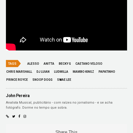
TAGS
ALESSO
ANITTA
BECKY G
CAETANO VELOSO
CHRIS MARSHALL
DJ LUIAN
LUDMILLA
MAMBO KINGZ
PAPATINHO
PRINCE ROYCE
SNOOP DOGG
SWAE LEE
John Pereira
Analista Musical, publicitário - com raízes no jornalismo - e se acha
fotógrafo. Dorme no tempo que sobra.
Share This