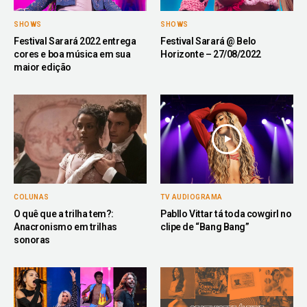
SHOWS
SHOWS
Festival Sarará 2022 entrega
Festival Sarará @ Belo
cores e boa música em sua
Horizonte – 27/08/2022
maior edição
COLUNAS
TV AUDIOGRAMA
O quê que a trilha tem?:
Pabllo Vittar tá toda cowgirl no
Anacronismo em trilhas
clipe de “Bang Bang”
sonoras