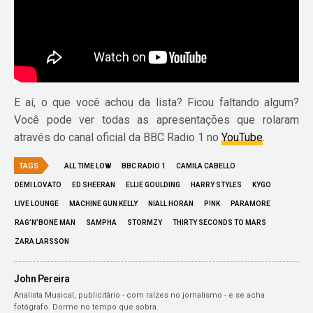
E aí, o que você achou da lista? Ficou faltando algum?
Você pode ver todas as apresentações que rolaram
através do canal oficial da BBC Radio 1 no
YouTube
.
TAGS
ALL TIME LOW
BBC RADIO 1
CAMILA CABELLO
DEMI LOVATO
ED SHEERAN
ELLIE GOULDING
HARRY STYLES
KYGO
LIVE LOUNGE
MACHINE GUN KELLY
NIALL HORAN
P!NK
PARAMORE
RAG’N’BONE MAN
SAMPHA
STORMZY
THIRTY SECONDS TO MARS
ZARA LARSSON
John Pereira
Analista Musical, publicitário - com raízes no jornalismo - e se acha
fotógrafo. Dorme no tempo que sobra.