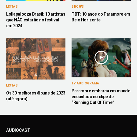
LISTAS
SHOWS
Lollapalooza Brasil: 10 artistas
TBT: 10 anos do Paramore em
que NÃO estarão no festival
Belo Horizonte
em 2024
TV AUDIOGRAMA
LISTAS
Paramore embarca em mundo
Os 30 melhores álbuns de 2023
encantado no clipe de
(até agora)
“Running Out Of Time”
AUDIOCAST