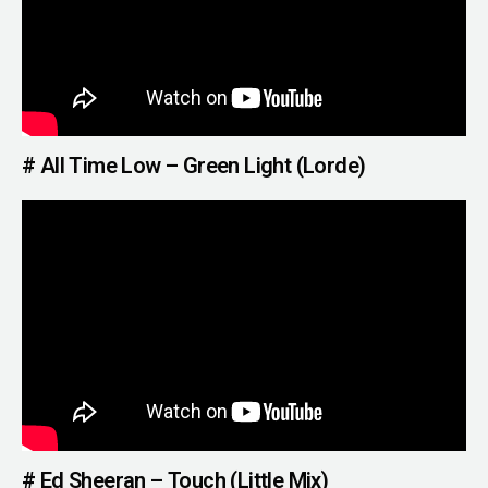
# All Time Low – Green Light (Lorde)
# Ed Sheeran – Touch (Little Mix)