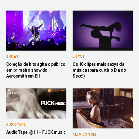
SHOWS
LISTAS
Coleção de hits agita o público
Os 10 clipes mais sexys da
em primeiro show do
música (para curtir o Dia do
Aerosmith em BH
Sexo!)
AUDIOTAPE
AudioTape: @11 – FUCK music
ALÉM DO SOM