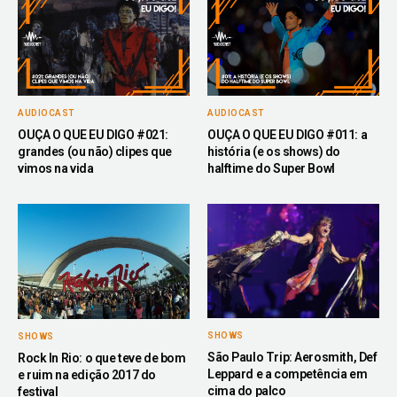
AUDIOCAST
AUDIOCAST
OUÇA O QUE EU DIGO #021:
OUÇA O QUE EU DIGO #011: a
grandes (ou não) clipes que
história (e os shows) do
vimos na vida
halftime do Super Bowl
SHOWS
SHOWS
São Paulo Trip: Aerosmith, Def
Rock In Rio: o que teve de bom
Leppard e a competência em
e ruim na edição 2017 do
cima do palco
festival