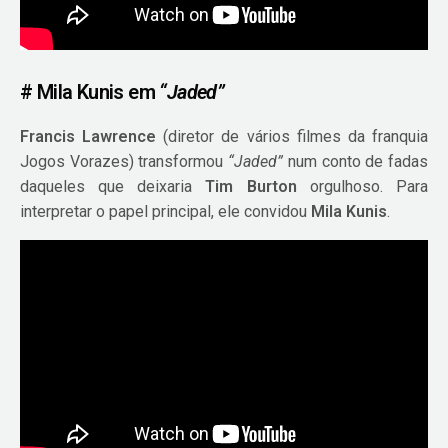
# Mila Kunis em
“Jaded”
Francis Lawrence
(diretor de vários filmes da franquia
Jogos Vorazes) transformou
“Jaded”
num conto de fadas
daqueles que deixaria
Tim Burton
orgulhoso. Para
interpretar o papel principal, ele convidou
Mila Kunis
.