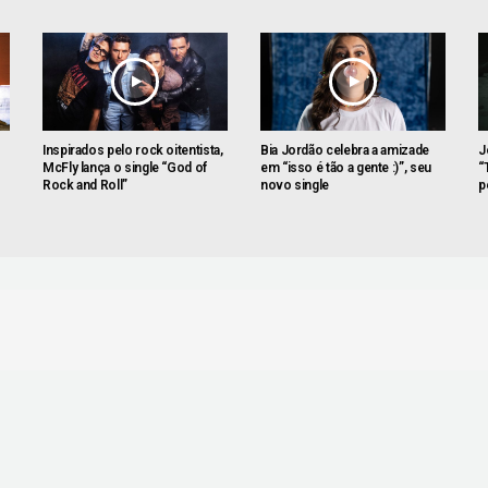
Inspirados pelo rock oitentista,
Bia Jordão celebra a amizade
J
McFly lança o single “God of
em “isso é tão a gente :)”, seu
“
Rock and Roll”
novo single
p