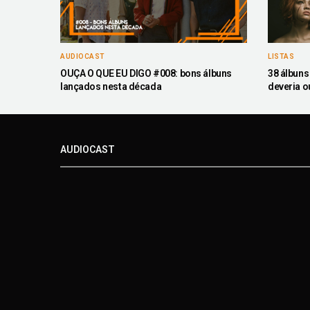
AUDIOCAST
LISTAS
OUÇA O QUE EU DIGO #008: bons álbuns
38 álbun
lançados nesta década
deveria ou
AUDIOCAST