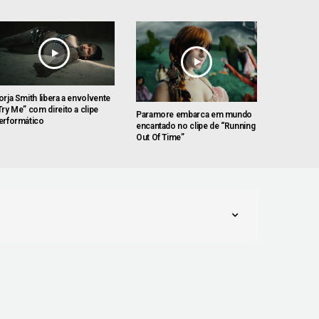
orja Smith libera a envolvente
Try Me” com direito a clipe
Paramore embarca em mundo
erformático
encantado no clipe de “Running
Out Of Time”