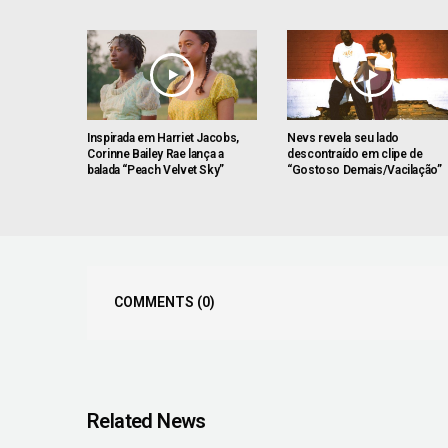
Inspirada em Harriet Jacobs,
Nevs revela seu lado
Corinne Bailey Rae lança a
descontraído em clipe de
balada “Peach Velvet Sky”
“Gostoso Demais/Vacilação”
COMMENTS
(0)
Related News