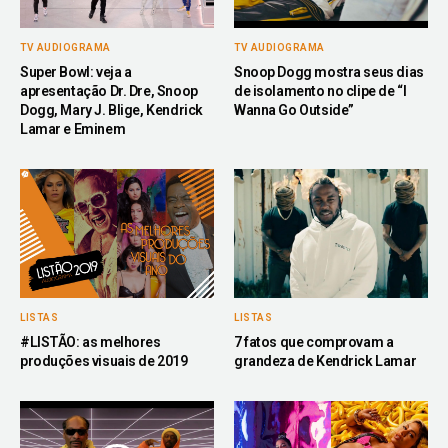
TV AUDIOGRAMA
TV AUDIOGRAMA
Super Bowl: veja a
Snoop Dogg mostra seus dias
apresentação Dr. Dre, Snoop
de isolamento no clipe de “I
Dogg, Mary J. Blige, Kendrick
Wanna Go Outside”
Lamar e Eminem
LISTAS
LISTAS
#LISTÃO: as melhores
7 fatos que comprovam a
produções visuais de 2019
grandeza de Kendrick Lamar