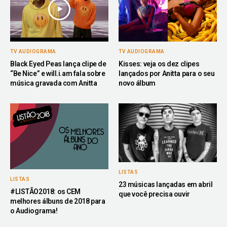
TV AUDIOGRAMA
TV AUDIOGRAMA
Black Eyed Peas lança clipe de
Kisses: veja os dez clipes
“Be Nice” e will.i.am fala sobre
lançados por Anitta para o seu
música gravada com Anitta
novo álbum
LISTAS
LISTAS
23 músicas lançadas em abril
#LISTÃO2018: os CEM
que você precisa ouvir
melhores álbuns de 2018 para
o Audiograma!