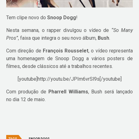
Tem clipe novo do
Snoop Dogg
!
Nesta semana, o rapper divulgou o vídeo de
“So Many
Pros”
, faixa que integra o seu novo álbum,
Bush
.
Com direção de
François Rousselet
, o vídeo representa
uma homenagem de Snoop Dogg a vários posters de
filmes, desde clássicos até a trabalhos recentes.
[youtube]http://youtu.be/JPIm6vrSl9s[/youtube]
Com produção de
Pharrell Williams
, Bush será lançado
no dia 12 de maio.
TAGS
SNOOP DOGG