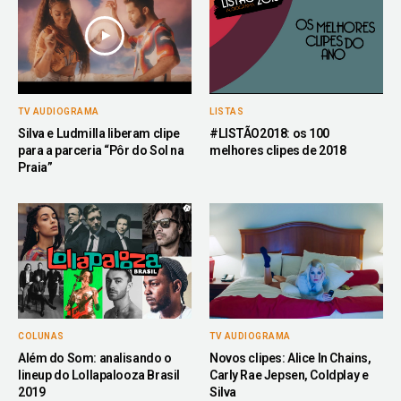
TV AUDIOGRAMA
LISTAS
Silva e Ludmilla liberam clipe
#LISTÃO2018: os 100
para a parceria “Pôr do Sol na
melhores clipes de 2018
Praia”
COLUNAS
TV AUDIOGRAMA
Além do Som: analisando o
Novos clipes: Alice In Chains,
lineup do Lollapalooza Brasil
Carly Rae Jepsen, Coldplay e
2019
Silva