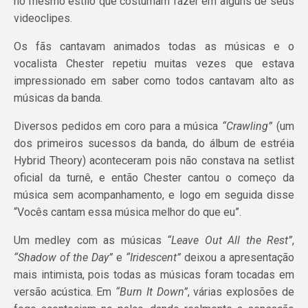
no mesmo estilo que costumam fazer em alguns de seus
videoclipes.
Os fãs cantavam animados todas as músicas e o
vocalista Chester repetiu muitas vezes que estava
impressionado em saber como todos cantavam alto as
músicas da banda.
Diversos pedidos em coro para a música
“Crawling”
(um
dos primeiros sucessos da banda, do álbum de estréia
Hybrid Theory) aconteceram pois não constava na setlist
oficial da turnê, e então Chester cantou o começo da
música sem acompanhamento, e logo em seguida disse
“Vocês cantam essa música melhor do que eu”.
Um medley com as músicas
“Leave Out All the Rest”
,
“Shadow of the Day”
e
“Iridescent”
deixou a apresentação
mais intimista, pois todas as músicas foram tocadas em
versão acústica. Em
“Burn It Down”
, várias explosões de