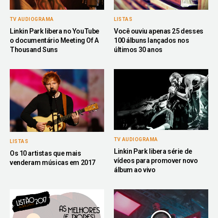
TV AUDIOGRAMA
LISTAS
Linkin Park libera no YouTube
Você ouviu apenas 25 desses
o documentário Meeting Of A
100 álbuns lançados nos
Thousand Suns
últimos 30 anos
TV AUDIOGRAMA
LISTAS
Linkin Park libera série de
Os 10 artistas que mais
vídeos para promover novo
venderam músicas em 2017
álbum ao vivo