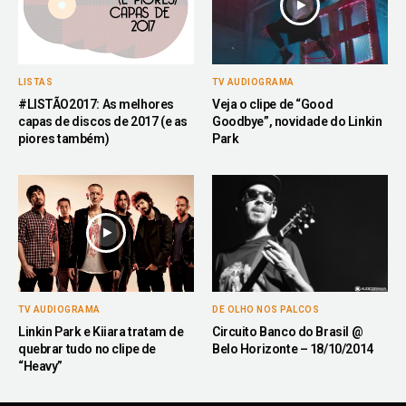
LISTAS
TV AUDIOGRAMA
#LISTÃO2017: As melhores
Veja o clipe de “Good
capas de discos de 2017 (e as
Goodbye”, novidade do Linkin
piores também)
Park
DE OLHO NOS PALCOS
TV AUDIOGRAMA
Circuito Banco do Brasil @
Linkin Park e Kiiara tratam de
Belo Horizonte – 18/10/2014
quebrar tudo no clipe de
“Heavy”