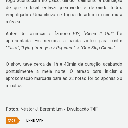
fogo aconteciam no palco, dando realmente a sensação
de que o local estava queimando e deixando todos
empolgados. Uma chuva de fogos de artifício encerrou a
música.
Antes de começar o famoso
BIS
,
“Bleed It Out”
foi
apresentada. Em seguida, a banda voltou para cantar
“Faint”
,
“Lying from you / Papercut”
e
“One Step Closer”
.
O show teve cerca de 1h e 40min de duração, acabando
pontualmente a meia noite. O atraso para iniciar a
apresentação marcada para as 22 horas foi de apenas 20
minutos.
.
Fotos
: Néstor J. Beremblum / Divulgação T4F
TAGS
LINKIN PARK