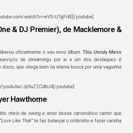
youtube.com/watch?v=wVS-U7gFi4E[/youtube]
-One & DJ Premier), de Macklemore &
liberou oficialmente o seu novo álbum.
This Unruly Mess
 serviços de streamings por aí e um dos destaques é
o disco, que chega bem na eterna busca por uma vaguinha
s://youtu.be/Jp9uZZCdbU4[/youtube]
ayer Hawthorne
dito cheio de swing e amor desse carismático cantor que
“Love Like That”
te faz balançar o ombrinho e fazer carinha