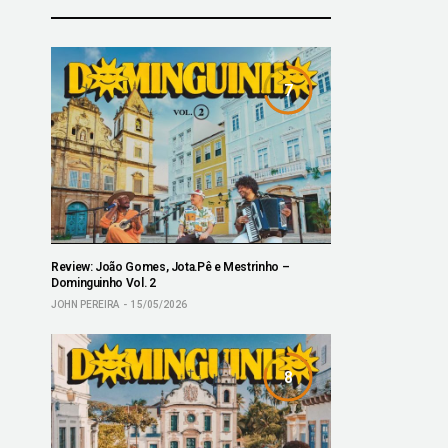
7
Review: João Gomes, Jota.Pê e Mestrinho –
Dominguinho Vol. 2
JOHN PEREIRA
15/05/2026
8