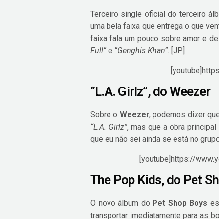
Terceiro single oficial do terceiro 
uma bela faixa que entrega o que vem
faixa fala um pouco sobre amor e de
Full”
e
“Genghis Khan”
. [JP]
[youtube]http
“L.A. Girlz”, do Weezer
Sobre o
Weezer
, podemos dizer qu
“L.A. Girlz”
, mas que a obra principa
que eu não sei ainda se está no gru
[youtube]https://www.
The Pop Kids, do Pet S
O novo álbum do
Pet Shop Boys
es
transportar imediatamente para as bo