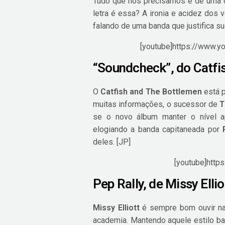
Tudo que nós precisamos é de uma 
letra é essa? A ironia e acidez dos 
falando de uma banda que justifica s
[youtube]https://www.
“Soundcheck”, do Catfi
O
Catfish and The Bottlemen
está p
muitas informações, o sucessor de
T
se o novo álbum manter o nível
elogiando a banda capitaneada por
deles. [JP]
[youtube]http
Pep Rally, de Missy Ellio
Missy Elliott
é sempre bom ouvir na
academia. Mantendo aquele estilo bat