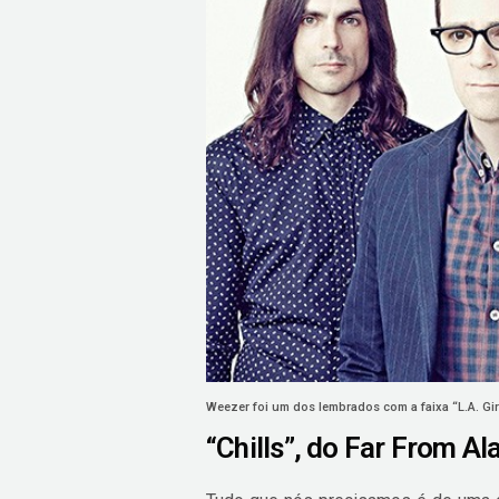
Weezer foi um dos lembrados com a faixa “L.A. Gir
“Chills”, do Far From Al