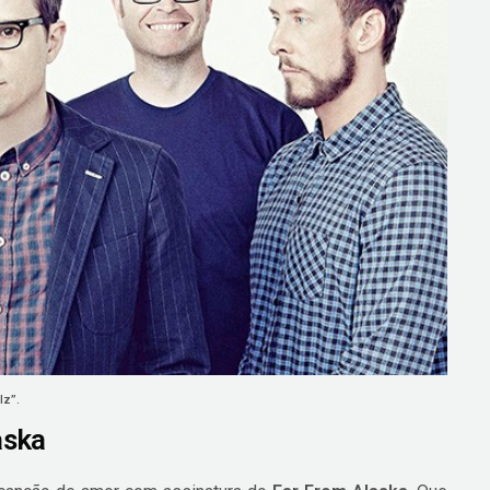
lz”.
aska