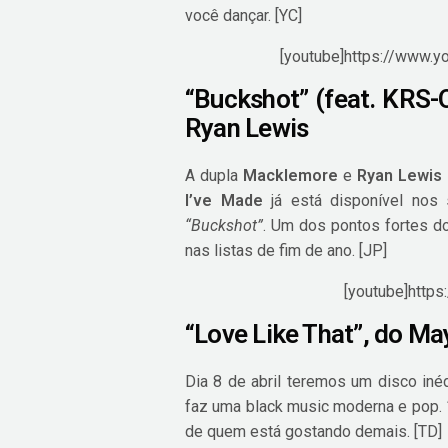
você dançar. [YC]
[youtube]https://www.
“Buckshot” (feat. KRS
Ryan Lewis
A dupla
Macklemore
e
Ryan Lewis
I’ve Made
já está disponível nos
“Buckshot”
. Um dos pontos fortes d
nas listas de fim de ano. [JP]
[youtube]http
“Love Like That”, do M
Dia 8 de abril teremos um disco iné
faz uma black music moderna e pop.
de quem está gostando demais. [TD]