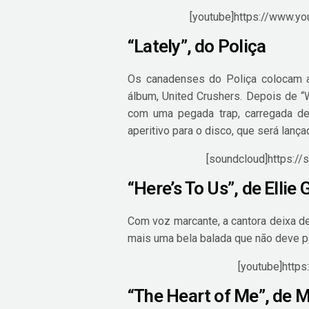
[youtube]https://www.
“Lately”, do Poliça
Os canadenses do Poliça colocam a
álbum, United Crushers. Depois de “W
com uma pegada trap, carregada de
aperitivo para o disco, que será lanç
[soundcloud]https://
“Here’s To Us”, de Ellie
Com voz marcante, a cantora deixa d
mais uma bela balada que não deve p
[youtube]http
“The Heart of Me”, de 