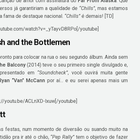
canção de amor com assinatura do
Far From Alaska
. Que
versos já garantiriam a qualidade de
“Chills”
, mas estamos
ua fama de destaque nacional.
“Chills”
é demais! [TD]
youtube.com/watch?v=_yTayvD8RPo[/youtube]
sh and the Bottlemen
ronto para colocar na rua o seu segundo álbum. Ainda sem
he Balcony
(2014) teve o seu primeiro single divulgado e,
 apresentado em
“Soundcheck”
, você ouvirá muita gente
Ryan “Van” McCann
por aí… e eu serei apenas mais um
s://youtu.be/ACLnXD-lxuw[/youtube]
tt
s festas, num momento de diversão ou suando muito na
idão pra ir até o chão,
“Pep Rally”
tem o objetivo de fazer