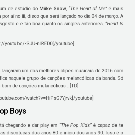
álbum de estúdio do
Miike Snow
,
“The Heart of Me”
é mais
 por aí no
iii
, disco que será lançado no dia 04 de março. A
sgosto e é tão boa quanto os singles anteriores,
“Heart Is
s://youtu.be/-SJU-nIRED0[/youtube]
e lançaram um dos melhores clipes musicais de 2016 com
l fica naquele grupo de canções melancólicas da banda. Só
po bom de canções melancólicas… [TD]
youtube.com/watch?v=HiPsG7Yjrvk[/youtube]
hop Boys
tá chegando e dar play em
“The Pop Kids”
é capaz de te
as discotecas dos anos 80 e início dos anos 90. Isso é o