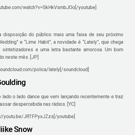
youtube.com/watch?v=SkHkVsmbJOo[/youtube]
 disposição do público mais uma faixa de seu próximo
edding” e “Lime Habit”, a novidade é “Lately”, que chega
 sintetizadores e uma letra bastante amorosa. Um bom
ado neste mês. [JP]
soundcloud.com/polica/lately[/soundcloud]
 Goulding
e lado o lado dance que vem lançando recentemente e traz
assar despercebida nas rádios. [YC]
s://youtu.be/JRTFPyxJZzs[/youtube]
Miike Snow