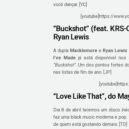
você dançar. [YC]
[youtube]https://www.
“Buckshot” (feat. KRS
Ryan Lewis
A dupla
Macklemore
e
Ryan Lewis
I’ve Made
já está disponível nos
“Buckshot”
. Um dos pontos fortes d
nas listas de fim de ano. [JP]
[youtube]http
“Love Like That”, do M
Dia 8 de abril teremos um disco iné
faz uma black music moderna e pop.
de quem está gostando demais. [TD]