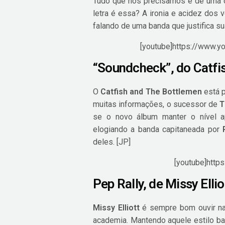
Tudo que nós precisamos é de uma 
letra é essa? A ironia e acidez dos 
falando de uma banda que justifica s
[youtube]https://www.
“Soundcheck”, do Catfi
O
Catfish and The Bottlemen
está p
muitas informações, o sucessor de
T
se o novo álbum manter o nível
elogiando a banda capitaneada por
deles. [JP]
[youtube]http
Pep Rally, de Missy Ellio
Missy Elliott
é sempre bom ouvir na
academia. Mantendo aquele estilo bat