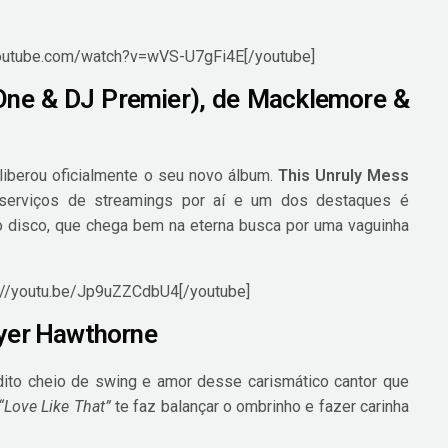
youtube.com/watch?v=wVS-U7gFi4E[/youtube]
-One & DJ Premier), de Macklemore &
liberou oficialmente o seu novo álbum.
This Unruly Mess
 serviços de streamings por aí e um dos destaques é
o disco, que chega bem na eterna busca por uma vaguinha
s://youtu.be/Jp9uZZCdbU4[/youtube]
ayer Hawthorne
dito cheio de swing e amor desse carismático cantor que
“Love Like That”
te faz balançar o ombrinho e fazer carinha