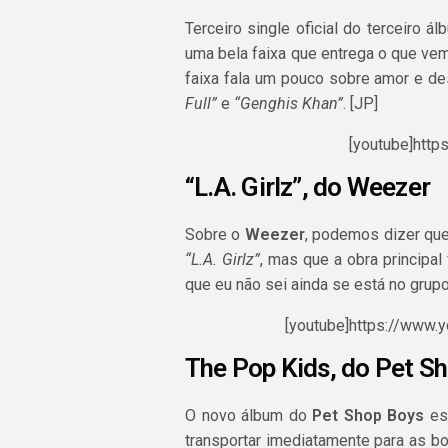
Terceiro single oficial do terceiro 
uma bela faixa que entrega o que vem
faixa fala um pouco sobre amor e de
Full”
e
“Genghis Khan”
. [JP]
[youtube]http
“L.A. Girlz”, do Weezer
Sobre o
Weezer
, podemos dizer qu
“L.A. Girlz”
, mas que a obra principa
que eu não sei ainda se está no gru
[youtube]https://www.
The Pop Kids, do Pet S
O novo álbum do
Pet Shop Boys
es
transportar imediatamente para as bo