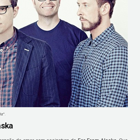
lz”.
aska