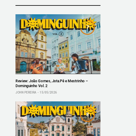
7
Review: João Gomes, Jota.Pê e Mestrinho –
Dominguinho Vol. 2
JOHN PEREIRA
15/05/2026
8