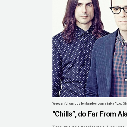
Weezer foi um dos lembrados com a faixa “L.A. Gir
“Chills”, do Far From Al