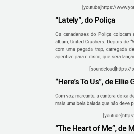
[youtube]https://www.
“Lately”, do Poliça
Os canadenses do Poliça colocam a
álbum, United Crushers. Depois de “W
com uma pegada trap, carregada de
aperitivo para o disco, que será lanç
[soundcloud]https://
“Here’s To Us”, de Ellie
Com voz marcante, a cantora deixa d
mais uma bela balada que não deve p
[youtube]http
“The Heart of Me”, de 