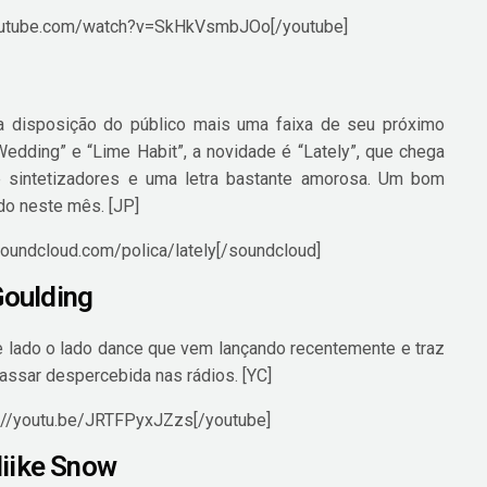
youtube.com/watch?v=SkHkVsmbJOo[/youtube]
 disposição do público mais uma faixa de seu próximo
edding” e “Lime Habit”, a novidade é “Lately”, que chega
 sintetizadores e uma letra bastante amorosa. Um bom
ado neste mês. [JP]
soundcloud.com/polica/lately[/soundcloud]
 Goulding
e lado o lado dance que vem lançando recentemente e traz
assar despercebida nas rádios. [YC]
s://youtu.be/JRTFPyxJZzs[/youtube]
Miike Snow