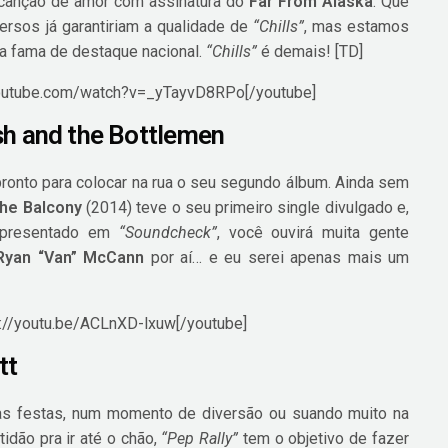
canção de amor com assinatura do
Far From Alaska
. Que
versos já garantiriam a qualidade de
“Chills”
, mas estamos
ua fama de destaque nacional.
“Chills”
é demais! [TD]
youtube.com/watch?v=_yTayvD8RPo[/youtube]
sh and the Bottlemen
ronto para colocar na rua o seu segundo álbum. Ainda sem
he Balcony
(2014) teve o seu primeiro single divulgado e,
 apresentado em
“Soundcheck”
, você ouvirá muita gente
Ryan “Van” McCann
por aí… e eu serei apenas mais um
s://youtu.be/ACLnXD-lxuw[/youtube]
tt
s festas, num momento de diversão ou suando muito na
idão pra ir até o chão,
“Pep Rally”
tem o objetivo de fazer