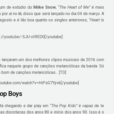
álbum de estúdio do
Miike Snow
,
“The Heart of Me”
é mais
 por aí no
iii
, disco que será lançado no dia 04 de março. A
sgosto e é tão boa quanto os singles anteriores,
“Heart Is
s://youtu.be/-SJU-nIRED0[/youtube]
e lançaram um dos melhores clipes musicais de 2016 com
l fica naquele grupo de canções melancólicas da banda. Só
po bom de canções melancólicas… [TD]
youtube.com/watch?v=HiPsG7Yjrvk[/youtube]
hop Boys
tá chegando e dar play em
“The Pop Kids”
é capaz de te
as discotecas dos anos 80 e início dos anos 90. Isso é o