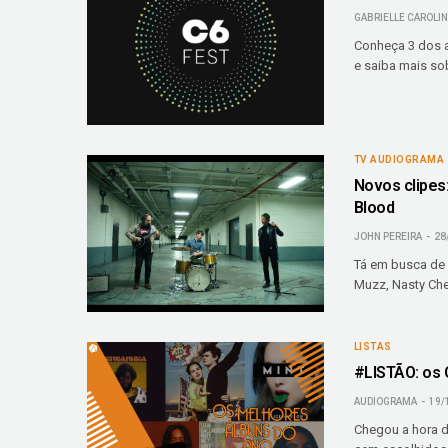
GABRIELLE CAROLI
Conheça 3 dos a
e saiba mais sob
TV AUDIOGRAMA
Novos clipes
Blood
JOHN PEREIRA
28
Tá em busca de 
Muzz, Nasty Che
LISTAS
#LISTÃO: os 
AUDIOGRAMA
19/
Chegou a hora d