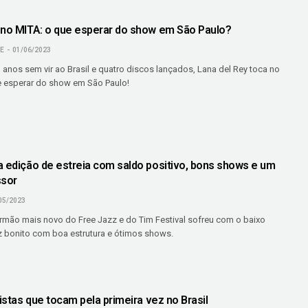
 no MITA: o que esperar do show em São Paulo?
NE
01/06/2023
 anos sem vir ao Brasil e quatro discos lançados, Lana del Rey toca no
e esperar do show em São Paulo!
a edição de estreia com saldo positivo, bons shows e um
ssor
05/2023
 irmão mais novo do Free Jazz e do Tim Festival sofreu com o baixo
z bonito com boa estrutura e ótimos shows.
tistas que tocam pela primeira vez no Brasil