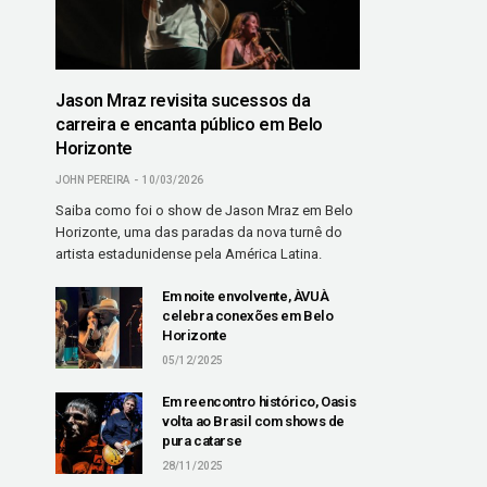
Jason Mraz revisita sucessos da
carreira e encanta público em Belo
Horizonte
JOHN PEREIRA
10/03/2026
Saiba como foi o show de Jason Mraz em Belo
Horizonte, uma das paradas da nova turnê do
artista estadunidense pela América Latina.
Em noite envolvente, ÀVUÀ
celebra conexões em Belo
Horizonte
05/12/2025
Em reencontro histórico, Oasis
volta ao Brasil com shows de
pura catarse
28/11/2025