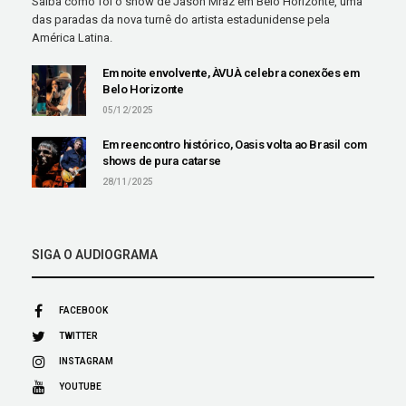
Saiba como foi o show de Jason Mraz em Belo Horizonte, uma
das paradas da nova turnê do artista estadunidense pela
América Latina.
Em noite envolvente, ÀVUÀ celebra conexões em
Belo Horizonte
05/12/2025
Em reencontro histórico, Oasis volta ao Brasil com
shows de pura catarse
28/11/2025
SIGA O AUDIOGRAMA
FACEBOOK
TWITTER
INSTAGRAM
YOUTUBE