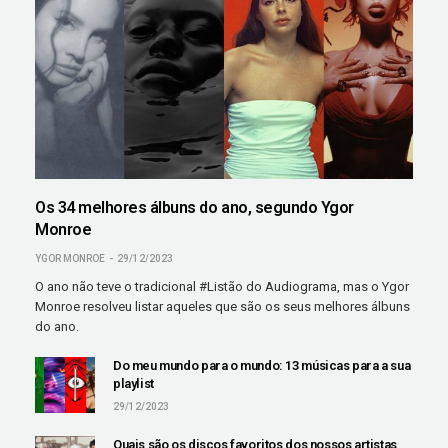
Os 34 melhores álbuns do ano, segundo Ygor
Monroe
YGOR MONROE
29/12/2023
O ano não teve o tradicional #Listão do Audiograma, mas o Ygor
Monroe resolveu listar aqueles que são os seus melhores álbuns
do ano.
Do meu mundo para o mundo: 13 músicas para a sua
playlist
29/12/2023
Quais são os discos favoritos dos nossos artistas