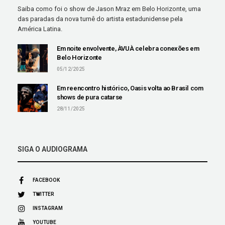
Saiba como foi o show de Jason Mraz em Belo Horizonte, uma
das paradas da nova turnê do artista estadunidense pela
América Latina.
Em noite envolvente, ÀVUÀ celebra conexões em
Belo Horizonte
05/12/2025
Em reencontro histórico, Oasis volta ao Brasil com
shows de pura catarse
28/11/2025
SIGA O AUDIOGRAMA
FACEBOOK
TWITTER
INSTAGRAM
YOUTUBE