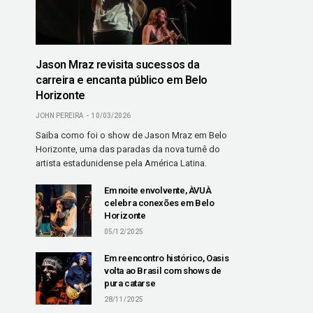
Jason Mraz revisita sucessos da
carreira e encanta público em Belo
Horizonte
JOHN PEREIRA
10/03/2026
Saiba como foi o show de Jason Mraz em Belo
Horizonte, uma das paradas da nova turnê do
artista estadunidense pela América Latina.
Em noite envolvente, ÀVUÀ
celebra conexões em Belo
Horizonte
05/12/2025
Em reencontro histórico, Oasis
volta ao Brasil com shows de
pura catarse
28/11/2025