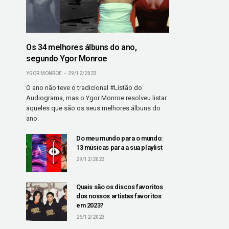
Os 34 melhores álbuns do ano,
segundo Ygor Monroe
YGOR MONROE
29/12/2023
O ano não teve o tradicional #Listão do
Audiograma, mas o Ygor Monroe resolveu listar
aqueles que são os seus melhores álbuns do
ano.
Do meu mundo para o mundo:
13 músicas para a sua playlist
29/12/2023
Quais são os discos favoritos
dos nossos artistas favoritos
em 2023?
26/12/2023