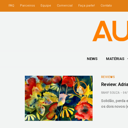
FAQ
Parceiros
Equipe
Comercial
Faça parte!
Contato
NEWS
MATÉRIAS
REVIEWS
Review: Adri
9
RAHIF SOUZA
04/
Solidão, perda 
os dois novos (