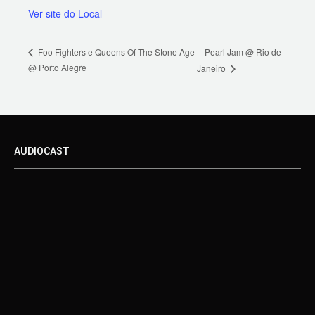
Ver site do Local
Pearl Jam @ Rio de
Foo Fighters e Queens Of The Stone Age
@ Porto Alegre
Janeiro
AUDIOCAST