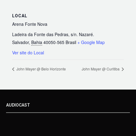
LOCAL
Arena Fonte Nova
Ladeira da Fonte das Pedras, s/n. Nazaré.
Salvador
,
Bahia
40050-565
Brasil
+ Google Map
Ver site do Local
John Mayer @ Belo Horizonte
John Mayer @ Curitiba
AUDIOCAST