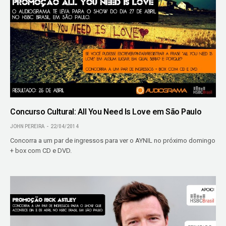
Concurso Cultural: All You Need Is Love em São Paulo
JOHN PEREIRA
22/04/2014
Concorra a um par de ingressos para ver o AYNIL no próximo domingo
+ box com CD e DVD.