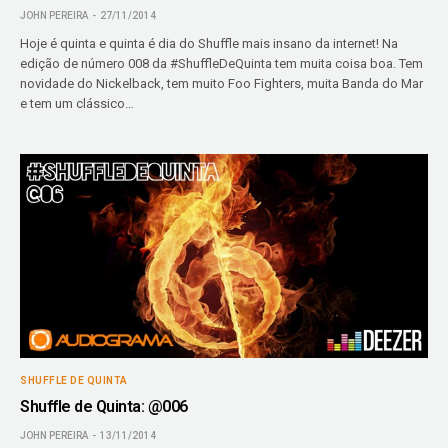
JOHN PEREIRA
27/11/2014
Hoje é quinta e quinta é dia do Shuffle mais insano da internet! Na
edição de número 008 da #ShuffleDeQuinta tem muita coisa boa. Tem
novidade do Nickelback, tem muito Foo Fighters, muita Banda do Mar
e tem um clássico…
SHUFFLE DE QUINTA
Shuffle de Quinta: @006
JOHN PEREIRA
13/11/2014