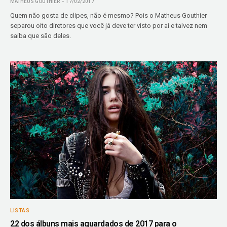
MATHEUS GOUTHIER
17/02/2017
Quem não gosta de clipes, não é mesmo? Pois o Matheus Gouthier
separou oito diretores que você já deve ter visto por aí e talvez nem
saiba que são deles.
LISTAS
22 dos álbuns mais aguardados de 2017 para o