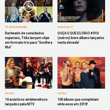
TV AUDIOGRAMA
AUDIOCAST
Recheado de convidados
OUÇA O QUE EU DIGO #010:
especiais, Titãs lançam clipe
(outros) bons álbuns lançados
em formato trio para “Sonífera
nesta década!
Ilha”
LISTAS
LISTAS
10 acústicos emblemáticos
100 álbuns que completam
lançados pela MTV
vinte anos em 2019!