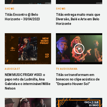
SHOWS
SHOWS
Titãs Encontro @ Belo
Titãs entrega muito mais que
Horizonte – 30/04/2023
Diversão, Balé e Arte em Belo
Horizonte
AUDIOCAST
TV AUDIOGRAMA
NEW MUSIC FRIDAY #003: o
Titãs se transformam em
papo reto da Ludmilla, Ana
bonecos no clipe acústico de
Gabriela e o interminável Willie
“Enquanto Houver Sol”
Nelson