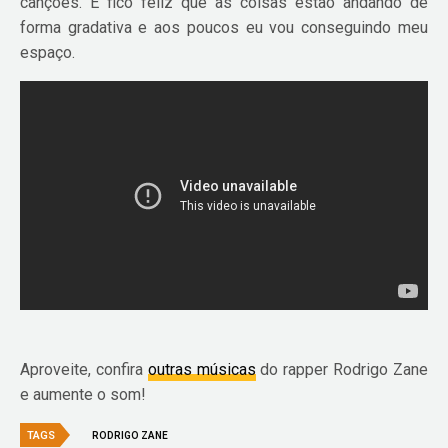
canções. E fico feliz que as coisas estão andando de
forma gradativa e aos poucos eu vou conseguindo meu
espaço.
Aproveite, confira
outras músicas
do rapper Rodrigo Zane
e aumente o som!
TAGS
RODRIGO ZANE