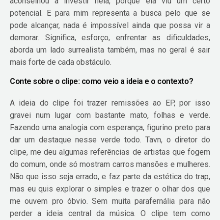
aconselhou a investir nela, porque ela viu um certo
potencial. E para mim representa a busca pelo que se
pode alcançar, nada é impossível ainda que possa vir a
demorar. Significa, esforço, enfrentar as dificuldades,
aborda um lado surrealista também, mas no geral é sair
mais forte de cada obstáculo.
Conte sobre o clipe: como veio a ideia e o contexto?
A ideia do clipe foi trazer remissões ao EP, por isso
gravei num lugar com bastante mato, folhas e verde.
Fazendo uma analogia com esperança, figurino preto para
dar um destaque nesse verde todo. Tavn, o diretor do
clipe, me deu algumas referências de artistas que fogem
do comum, onde só mostram carros mansões e mulheres.
Não que isso seja errado, e faz parte da estética do trap,
mas eu quis explorar o simples e trazer o olhar dos que
me ouvem pro óbvio. Sem muita parafernália para não
perder a ideia central da música. O clipe tem como