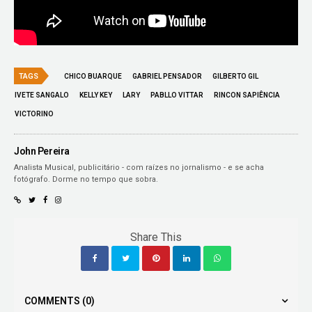
TAGS
CHICO BUARQUE
GABRIEL PENSADOR
GILBERTO GIL
IVETE SANGALO
KELLY KEY
LARY
PABLLO VITTAR
RINCON SAPIÊNCIA
VICTORINO
John Pereira
Analista Musical, publicitário - com raízes no jornalismo - e se acha
fotógrafo. Dorme no tempo que sobra.
Share This
COMMENTS
(0)