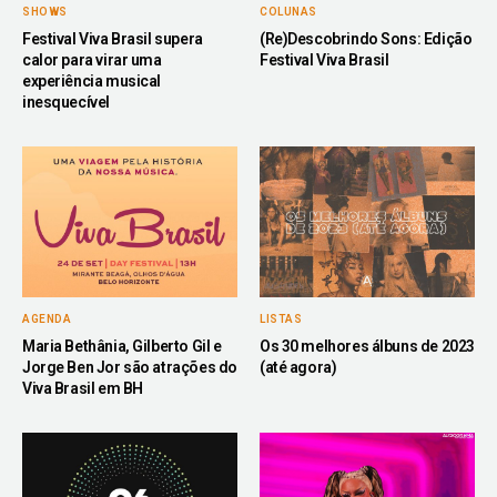
SHOWS
COLUNAS
Festival Viva Brasil supera
(Re)Descobrindo Sons: Edição
calor para virar uma
Festival Viva Brasil
experiência musical
inesquecível
AGENDA
LISTAS
Maria Bethânia, Gilberto Gil e
Os 30 melhores álbuns de 2023
Jorge Ben Jor são atrações do
(até agora)
Viva Brasil em BH