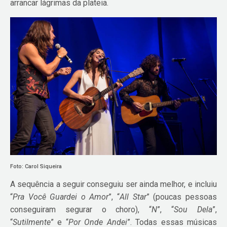
arrancar lágrimas da plateia.
Foto: Carol Siqueira
A sequência a seguir conseguiu ser ainda melhor, e incluiu
“
Pra Você Guardei o Amor
”, “
All Star
” (poucas pessoas
conseguiram segurar o choro), “
N
”, “
Sou Dela
”,
“
Sutilmente
” e “
Por Onde Andei
”. Todas essas músicas