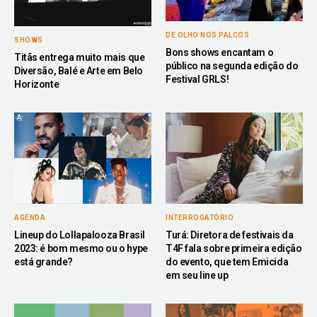
DE OLHO NOS PALCOS
SHOWS
Bons shows encantam o
Titãs entrega muito mais que
público na segunda edição do
Diversão, Balé e Arte em Belo
Festival GRLS!
Horizonte
AGENDA
INTERROGATÓRIO
Lineup do Lollapalooza Brasil
Turá: Diretora de festivais da
2023: é bom mesmo ou o hype
T4F fala sobre primeira edição
está grande?
do evento, que tem Emicida
em seu line up