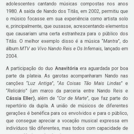
adolescentes cantando músicas compostas nos anos
1980. A saída de Nando dos Titãs, em 2002, permitiu que
o músico focasse em sua experiência como artista solo
e, principalmente, que ousasse, acrescentando elementos
que causariam uma certa estranheza para o público dos
Titãs. O melhor exemplo disso é a música “
Mantra
”, do
álbum
MTV ao Vivo Nando Reis e Os Infernais
, lançado em
2004.
A participação do duo
Anavitória
era aguardada por boa
parte da plateia. As garotas acompanharam Nando nas
canções “
Luz Antiga
”, “
As Coisas Tão Mais Lindas
” e
“
Relicário
” (um marco da parceria entre Nando Reis e
Cássia Eller)
, além de “
Cor de Marte
”, que faz parte do
repertório da dupla. A união de músicos de diferentes
gerações é benéfica para os envolvidos e para o público,
que consegue apreciar a vocação musical expressa em
indivíduos tão diferentes, mas todos com capacidade de