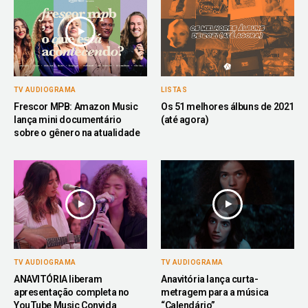
TV AUDIOGRAMA
LISTAS
Frescor MPB: Amazon Music
Os 51 melhores álbuns de 2021
lança mini documentário
(até agora)
sobre o gênero na atualidade
TV AUDIOGRAMA
TV AUDIOGRAMA
ANAVITÓRIA liberam
Anavitória lança curta-
apresentação completa no
metragem para a música
YouTube Music Convida
“Calendário”