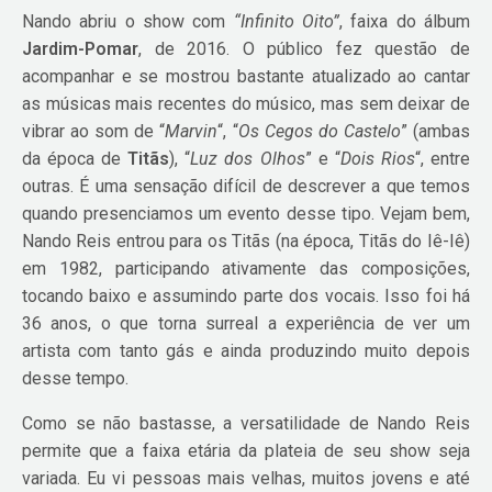
Nando abriu o show com
“Infinito Oito”
, faixa do álbum
Jardim-Pomar
, de 2016. O público fez questão de
acompanhar e se mostrou bastante atualizado ao cantar
as músicas mais recentes do músico, mas sem deixar de
vibrar ao som de “
Marvin
“, “
Os Cegos do Castelo
” (ambas
da época de
Titãs
), “
Luz dos Olhos
” e “
Dois Rios
“, entre
outras. É uma sensação difícil de descrever a que temos
quando presenciamos um evento desse tipo. Vejam bem,
Nando Reis entrou para os Titãs (na época, Titãs do Iê-Iê)
em 1982, participando ativamente das composições,
tocando baixo e assumindo parte dos vocais. Isso foi há
36 anos, o que torna surreal a experiência de ver um
artista com tanto gás e ainda produzindo muito depois
desse tempo.
Como se não bastasse, a versatilidade de Nando Reis
permite que a faixa etária da plateia de seu show seja
variada. Eu vi pessoas mais velhas, muitos jovens e até