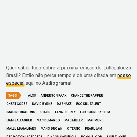
Quer saber tudo sobre a próxima edição do Lollapalooza
Brasil? Então não perca tempo e dê uma olhada em
nosso
especial
aqui no
Audiograma
!
TAGS
ALOK
ANDERSON PAAK
CHANCE THE RAPPER
CHEAT CODES
DAVID BYRNE
DJ SNAKE
EGO KILL TALENT
IMAGINE DRAGONS
KHALID
LANA DEL REY
LCD SOUNDSYSTEM
LIAM GALLAGHER
MAC DEMARCO
MAC MILLER
MAHMUNDI
MALLU MAGALHÃES
MANO BROWN
O TERNO
PEARL JAM
RED HOT CHILI PEPPERS
RINCON SAPIÊNCIA
ROYAL BLOOD
SOFI TUKKER