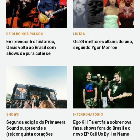
DE OLHO NOS PALCOS
LISTAS
Em reencontro histórico,
Os 34 melhores álbuns do ano,
Oasis volta ao Brasil com
segundo Ygor Monroe
shows de pura catarse
SHOWS
INTERROGATÓRIO
Segunda edição do Primavera
Ego Kill Talent fala sobre nova
Sound surpreende e
fase, shows fora do Brasil e o
(re)conquista corações
novo EP Call Us By Her Name