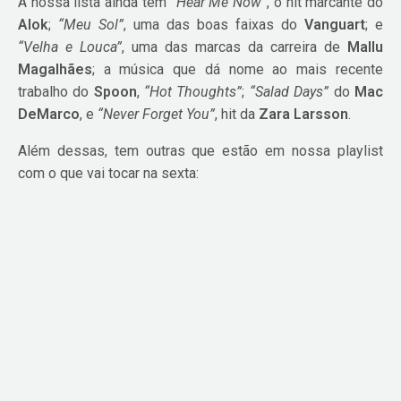
A nossa lista ainda tem
“Hear Me Now”
, o hit marcante do
Alok
;
“Meu Sol”
, uma das boas faixas do
Vanguart
; e
“Velha e Louca”
, uma das marcas da carreira de
Mallu
Magalhães
; a música que dá nome ao mais recente
trabalho do
Spoon
,
“Hot Thoughts”
;
“Salad Days”
do
Mac
DeMarco
, e
“Never Forget You”
, hit da
Zara Larsson
.
Além dessas, tem outras que estão em nossa playlist
com o que vai tocar na sexta: