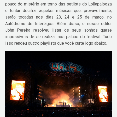
pouco do mistério em torno das setlists do Lollapalooza
e tentar decifrar aquelas músicas que, provavelmente,
serão tocadas nos dias 23, 24 e 25 de março, no
Autódromo de Interlagos. Além disso, o nosso editor
John Pereira resolveu listar os seus sonhos quase
impossíveis de se realizar nos palcos do festival. Tudo
isso rendeu quatro playlists que você curte logo abaixo.