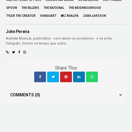
SPOON
THE KILLERS
THE NATIONAL
THE NEIGHBOURHOOD
TYLER THE CREATOR
VANGUART
WIZ KHALIFA
ZARA LARSSON
John Pereira
Analista Musical, publicitário - com raízes no jornalismo - e se acha
fotógrafo. Dorme no tempo que sobra.
Share This
COMMENTS
(0)