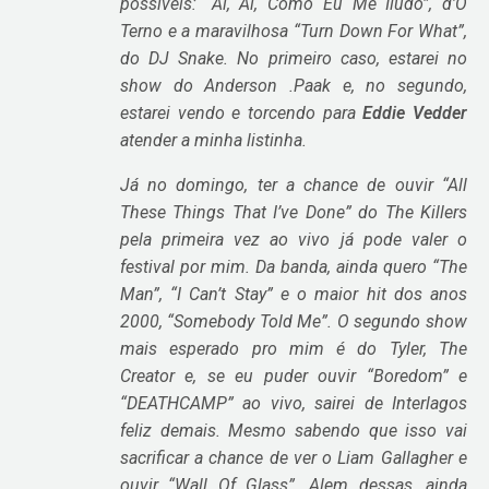
possíveis: “Ai, Ai, Como Eu Me Iludo”, d’O
Terno e a maravilhosa “Turn Down For What”,
do DJ Snake. No primeiro caso, estarei no
show do Anderson .Paak e, no segundo,
estarei vendo e torcendo para
Eddie Vedder
atender a minha listinha.
Já no domingo, ter a chance de ouvir “All
These Things That I’ve Done” do The Killers
pela primeira vez ao vivo já pode valer o
festival por mim. Da banda, ainda quero “The
Man”, “I Can’t Stay” e o maior hit dos anos
2000, “Somebody Told Me”. O segundo show
mais esperado pro mim é do Tyler, The
Creator e, se eu puder ouvir “Boredom” e
“DEATHCAMP” ao vivo, sairei de Interlagos
feliz demais. Mesmo sabendo que isso vai
sacrificar a chance de ver o Liam Gallagher e
ouvir “Wall Of Glass”. Alem dessas, ainda