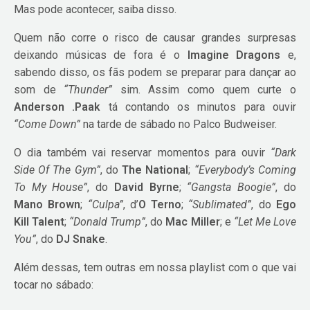
Mas pode acontecer, saiba disso.
Quem não corre o risco de causar grandes surpresas
deixando músicas de fora é o
Imagine Dragons
e,
sabendo disso, os fãs podem se preparar para dançar ao
som de
“Thunder”
sim. Assim como quem curte o
Anderson .Paak
tá contando os minutos para ouvir
“Come Down”
na tarde de sábado no Palco Budweiser.
O dia também vai reservar momentos para ouvir
“Dark
Side Of The Gym”
, do
The National
;
“Everybody’s Coming
To My House”
, do
David Byrne
;
“Gangsta Boogie”
, do
Mano Brown
;
“Culpa”
, d’
O Terno
;
“Sublimated”
, do
Ego
Kill Talent
;
“Donald Trump”
, do
Mac Miller
; e
“Let Me Love
You”
, do
DJ Snake
.
Além dessas, tem outras em nossa playlist com o que vai
tocar no sábado: