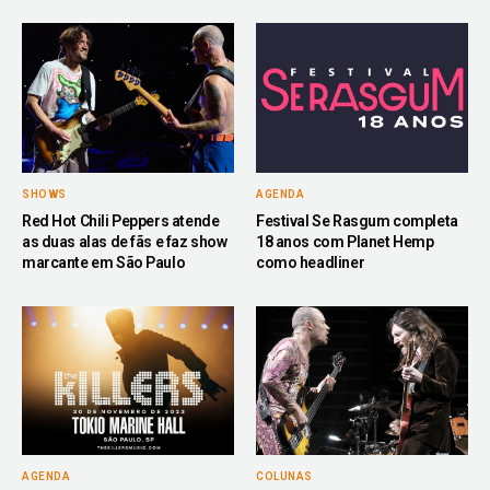
SHOWS
AGENDA
Red Hot Chili Peppers atende
Festival Se Rasgum completa
as duas alas de fãs e faz show
18 anos com Planet Hemp
marcante em São Paulo
como headliner
AGENDA
COLUNAS