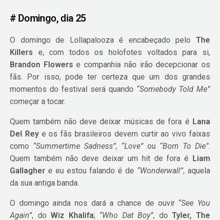
# Domingo, dia 25
O domingo de Lollapalooza é encabeçado pelo
The
Killers
e, com todos os holofotes voltados para si,
Brandon Flowers
e companhia não irão decepcionar os
fãs. Por isso, pode ter certeza que um dos grandes
momentos do festival será quando
“Somebody Told Me”
começar a tocar.
Quem também não deve deixar músicas de fora é
Lana
Del Rey
e os fãs brasileiros devem curtir ao vivo faixas
como
“Summertime Sadness”, “Love”
ou
“Born To Die”
.
Quem também não deve deixar um hit de fora é
Liam
Gallagher
e eu estou falando é de
“Wonderwall”
, aquela
da sua antiga banda.
O domingo ainda nos dará a chance de ouvir
“See You
Again”
, do
Wiz Khalifa
;
“Who Dat Boy”
, do
Tyler, The