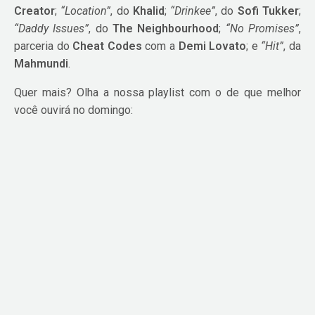
Creator
;
“Location”
, do
Khalid
;
“Drinkee”
, do
Sofi Tukker
;
“Daddy Issues”
, do
The Neighbourhood
;
“No Promises”
,
parceria do
Cheat Codes
com a
Demi Lovato
; e
“Hit”
, da
Mahmundi
.
Quer mais? Olha a nossa playlist com o de que melhor
você ouvirá no domingo: